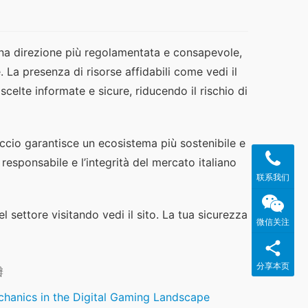
na direzione più regolamentata e consapevole, 
 La presenza di risorse affidabili come vedi il 
celte informate e sicure, riducendo il rischio di 
occio garantisce un ecosistema più sostenibile e 
responsabile e l’integrità del mercato italiano 
联系我们
el settore visitando vedi il sito. La tua sicurezza
微信关注
分享本页
瓣
chanics in the Digital Gaming Landscape