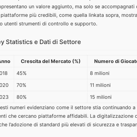
ppresentano un valore aggiunto, ma solo se accompagnati da t
 piattaforme più credibili, come quella linkata sopra, mostran
ro utenti strumenti di controllo e supporto.
y Statistics e Dati di Settore
Anno
Crescita del Mercato (%)
Numero di Giocator
018
45%
8 milioni
020
70%
11 milioni
023
80%
15 milioni
esti numeri evidenziano come il settore stia continuando a
enti che cercano piattaforme affidabili. La digitalizzazione d
che l’adozione di standard più elevati di sicurezza e traspa