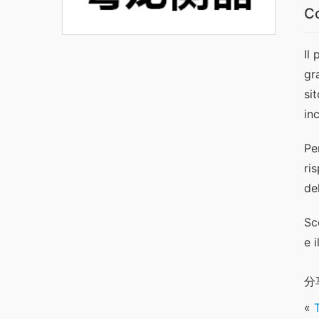
Co
Il
gr
si
in
Pe
ri
de
Sc
e 
分
«