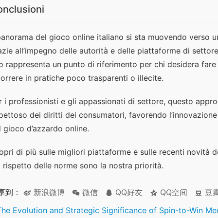
nclusioni
 panorama del gioco online italiano si sta muovendo verso u
azie all’impegno delle autorità e delle piattaforme di settore.
to rappresenta un punto di riferimento per chi desidera fare s
correre in pratiche poco trasparenti o illecite.
r i professionisti e gli appassionati di settore, questo appr
spettoso dei diritti dei consumatori, favorendo l’innovazione 
l gioco d’azzardo online.
opri di più sulle migliori piattaforme e sulle recenti novità d
il rispetto delle norme sono la nostra priorità.
享到：
新浪微博
微信
QQ好友
QQ空间
豆
The Evolution and Strategic Significance of Spin-to-Win Me