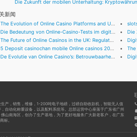
Die Zukunft der mobilen Unterhaltung: Kryptowähr
关新闻
The Evolution of Online Casino Platforms and User Accessibility
slo
Die Bedeutung von Online-Casino-Tests im digitalen Glücksspielmarkt: Eine strategische Analyse
Die Zu
The Future of Online Casinos in the UK: Regulatory Sustainability and Industry Trends
Digit
5 Deposit casinochan mobile Online casinos 2026 five hundred Incentive Spins to own 5
The E
De Evolutie van Online Casino’s: Betrouwbaarheid, Innovatie en Regulering
Digitale
生产，销售，维修，1-200吨电子地磅，过磅自助收款机，智能无人值
秤，自动化称重设备，以及配料系统等。总部运营中心座落于广东省广州
，佛山南海区，创办了生产基地，为了更好地服务广大新老客户，在广东
牌商标。