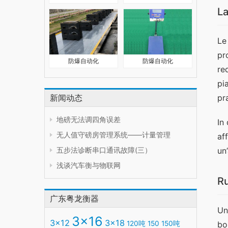
La
Le
pr
防爆自动化
防爆自动化
re
pi
新闻动态
pr
地磅无法调四角误差
In
无人值守磅房管理系统——计量管理
af
五步法诊断串口通讯故障(三）
un
浅谈汽车衡与物联网
Ru
广东粤龙衡器
Un
3x16
3x12
3x18
120吨
150
150吨
bo