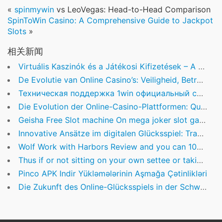
«
spinmywin
vs LeoVegas: Head-to-Head Comparison
SpinToWin Casino: A Comprehensive Guide to Jackpot
Slots
»
相关新闻
Virtuális Kaszinók és a Játékosi Kifizetések – A Modern Online Szerencsejáték Nőtt Trendje
De Evolutie van Online Casino’s: Veiligheid, Betrouwbaarheid en Innovatie
Техническая поддержка 1win официальный сайт: как получить помощь
Die Evolution der Online-Casino-Plattformen: Qualitätsstandards und die Bedeutung vertrauenswürdiger Anbieter
Geisha Free Slot machine On mega joker slot games the internet Enjoy Today, Endorphina
Innovative Ansätze im digitalen Glücksspiel: Transparenz, Sicherheit und regulatorische Entwicklungen
Wolf Work with Harbors Review and you can 100 percent free Spins 2026 » Hityah com
Thus if or not sitting on your own settee or taking a break from the performs, you may enjoy the experience of gambling on line even for only a few minutes twenty free pai gow poker four hours. And because you’re not risking a real income, you might routine consistently if you don’t have the hang of it. Naturally, the sole downside is that you do not earn hard cash in the a free gambling establishment online game. All our games merely include “pretend” money. Take, such, Texas holdem, that’s not only the preferred cards online game from the You, however it is and the most common card games inside U.S. gambling enterprises. It will substitute for any icon concerning your video game, apart from the brand new spread icon, to aid manage winning combos.
Pinco APK Indir Yükləmələrinin Aşmağa Çətinlikləri
Die Zukunft des Online-Glücksspiels in der Schweiz: Innovationen und Regulierungen