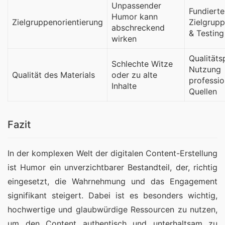
Unpassender
Fundierte
Humor kann
Zielgruppenorientierung
Zielgrup
abschreckend
& Testing
wirken
Qualitäts
Schlechte Witze
Nutzung
Qualität des Materials
oder zu alte
professio
Inhalte
Quellen
Fazit
In der komplexen Welt der digitalen Content-Erstellung 
ist Humor ein unverzichtbarer Bestandteil, der, richtig 
eingesetzt, die Wahrnehmung und das Engagement 
signifikant steigert. Dabei ist es besonders wichtig, 
hochwertige und glaubwürdige Ressourcen zu nutzen, 
um den Content authentisch und unterhaltsam zu 