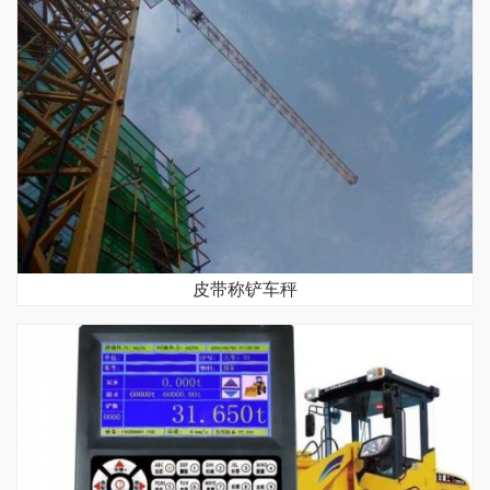
皮带称铲车秤