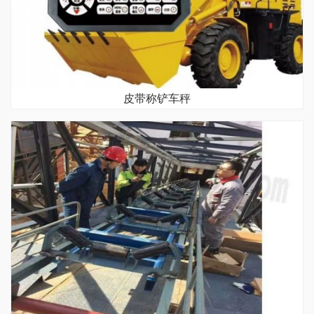
皮带称铲车秤