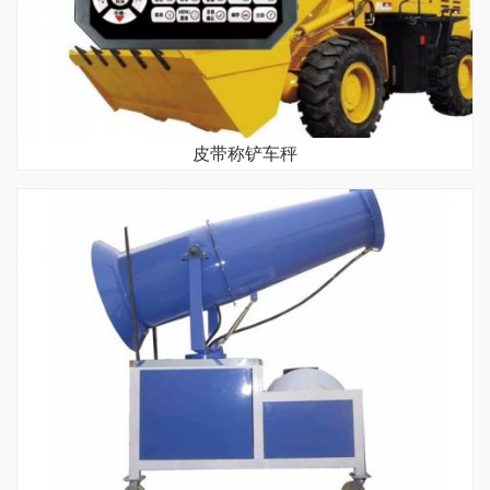
皮带称铲车秤