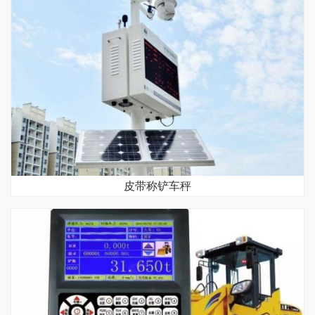
皮带称铲车秤