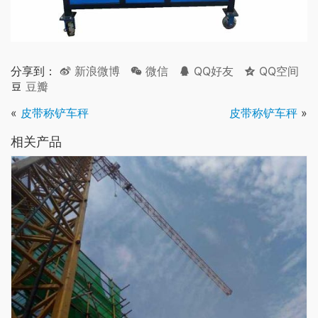
分享到：
新浪微博
微信
QQ好友
QQ空间
豆瓣
«
皮带称铲车秤
皮带称铲车秤
»
相关产品