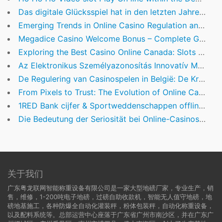
Das digitale Glücksspiel hat in den letzten Jahren eine beeindruckende Transformation erlebt. Mit de
Emerging Trends in Online Casino Regulation and Player Trust
Megadice Casino Welcome Bonus – Complete Guide
Exploring the Best Casino Online Canada: Slots vs. Table Games
Az Elektronikus Személyazonosítás Innovatív Megközelítése a Digitális Világban
De Regulering van Casinospelen in België: De Kracht van een Geldige Licentie
From Pixels to Trust: The Evolution of Online Casino Websites in the Digital Age
1RED Bank cijfer & Sportweddenschappen offlin 2026
Die Bedeutung der Seriosität bei Online-Casinos: Ein kritischer Leitfaden für Schweizer Spieler
关于我们
广东粤龙联网智能称重设备有限公司是一家大型地磅厂家，专业生产，销
售，维修，1-200吨电子地磅，过磅自助收款机，智能无人值守地磅，地
磅地基施工，各种防爆全自动化灌装秤，粉体包装秤，自动化称重设备，
以及配料系统等。总部运营中心座落于广东省广州市南沙区，并在广东广