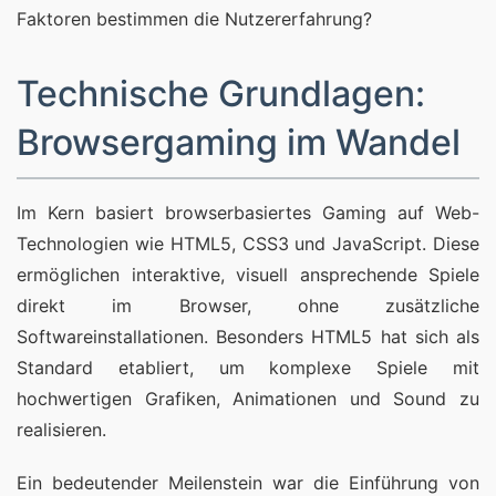
Faktoren bestimmen die Nutzererfahrung?
Technische Grundlagen:
Browsergaming im Wandel
Im Kern basiert browserbasiertes Gaming auf Web-
Technologien wie HTML5, CSS3 und JavaScript. Diese
ermöglichen interaktive, visuell ansprechende Spiele
direkt im Browser, ohne zusätzliche
Softwareinstallationen. Besonders HTML5 hat sich als
Standard etabliert, um komplexe Spiele mit
hochwertigen Grafiken, Animationen und Sound zu
realisieren.
Ein bedeutender Meilenstein war die Einführung von