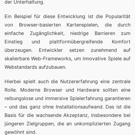
der Unterhaltung.
Ein Beispiel für diese Entwicklung ist die Popularität
von Browser-basierten Kartenspielen, die durch
einfache Zugänglichkeit, niedrige Barrieren zum
Einstieg und plattformübergreifende Komfort
überzeugen. Entwickler setzen zunehmend auf
skalierbare Web-Frameworks, um innovative Spiele auf
Webstandards aufzubauen.
Hierbei spielt auch die Nutzererfahrung eine zentrale
Rolle. Moderne Browser und Hardware sollten eine
reibungslose und immersive Spielerfahrung garantieren
– und das ganz ohne Installationsaufwand. Das ist die
Basis für die wachsende Akzeptanz, insbesondere bei
jüngeren Zielgruppen, die an unkomplizierten Zugang
gewöhnt sind.