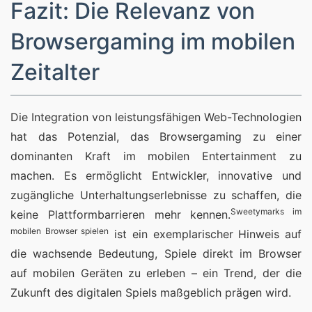
Fazit: Die Relevanz von
Browsergaming im mobilen
Zeitalter
Die Integration von leistungsfähigen Web-Technologien
hat das Potenzial, das Browsergaming zu einer
dominanten Kraft im mobilen Entertainment zu
machen. Es ermöglicht Entwickler, innovative und
zugängliche Unterhaltungserlebnisse zu schaffen, die
Sweetymarks im
keine Plattformbarrieren mehr kennen.
mobilen Browser spielen
ist ein exemplarischer Hinweis auf
die wachsende Bedeutung, Spiele direkt im Browser
auf mobilen Geräten zu erleben – ein Trend, der die
Zukunft des digitalen Spiels maßgeblich prägen wird.