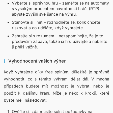
Vyberte si správnou hru – zaměřte se na automaty
s vysokým procentem návratnosti hráči (RTP),
abyste zvýšili své šance na výhru.
Stanovte si limit – rozhodněte se, kolik chcete
riskovat a co uděláte, když vyhrajete.
Zahrajte si s rozumem – nezapomínejte, že je to
především zábava, takže si hru užívejte a neberte
ji příliš vážně.
Vyhodnocení vašich výher
Když vyhrajete díky free spinům, důležité je správně 
vyhodnotit, co s těmito výhrami dělat dál. V mnoha 
případech budete mít možnost je vybrat, nebo je 
použít k dalšímu hraní. Níže je několik kroků, které 
byste měli následovat:
Ověřte si, zda musíte splnit požadavky na