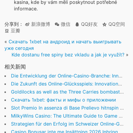
kasina, kde by vám měli poskytnout potřebné
informace.
分享到：
新浪微博
微信
QQ好友
QQ空间
豆瓣
«
Скачать 1xbet на андроид и начать выигрывать
уже сегодня
Kde dostanu free spiny bez vkladu a jak je využít?
»
相关新闻
Die Entwicklung der Online-Casino-Branche: Innovationen, Regulierung und Zukunftsperspektiven
Die Zukunft des Online-Glücksspiels: Innovationen und Vertrauenswürdigkeit
Goldilocks as well as the Three Carries bombastic casino Ireland login Items, Designs, and you may Printables
Скачать 1xbet: факты и мифы о приложении
Slot Premio In assenza di Base Prelievo hitnspin Le Offerte Top verso Febbraio 2026
MilkyWins Casino: The Ultimate Guide to Game Releases
Strategien für den Erfolg im Schweizer Online-Glücksspielmarkt: Innovationen, Regulierung und Nutzerbindung
Casino Bonusar inte me Insättning 2026 Inbringa 100 klicka här för info kry gratis!