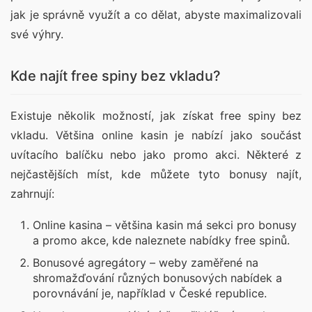
jak je správně využít a co dělat, abyste maximalizovali 
své výhry.
Kde najít free spiny bez vkladu?
Existuje několik možností, jak získat free spiny bez 
vkladu. Většina online kasin je nabízí jako součást 
uvítacího balíčku nebo jako promo akci. Některé z 
nejčastějších míst, kde můžete tyto bonusy najít, 
zahrnují:
Online kasina – většina kasin má sekci pro bonusy
a promo akce, kde naleznete nabídky free spinů.
Bonusové agregátory – weby zaměřené na
shromažďování různých bonusových nabídek a
porovnávání je, například v České republice.