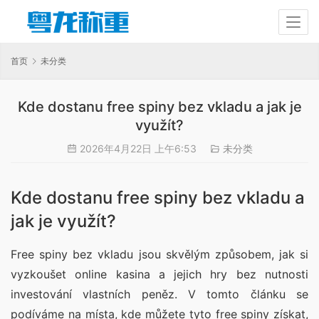
首页
未分类
Kde dostanu free spiny bez vkladu a jak je
využít?
2026年4月22日 上午6:53
未分类
Kde dostanu free spiny bez vkladu a
jak je využít?
Free spiny bez vkladu jsou skvělým způsobem, jak si 
vyzkoušet online kasina a jejich hry bez nutnosti 
investování vlastních peněz. V tomto článku se 
podíváme na místa, kde můžete tyto free spiny získat, 