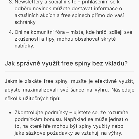
Newslettery a sociální sítě – přihlášením se k
odběru novinek můžete dostávat informace o
aktuálních akcích a free spinech přímo do vaší
schránky.
Online komunitní fóra – místa, kde hráči sdílejí své
zkušenosti a tipy, mohou obsahovat skryté
nabídky.
Jak správně využít free spiny bez vkladu?
Jakmile získáte free spiny, musíte je efektivně využít, 
abyste maximalizovali své šance na výhru. Následuje 
několik užitečných tipů:
Zkontrolujte podmínky – ujistěte se, že rozumíte
podmínkám bonusu. Například se může jednat o
to, na které hře mohou být spiny využity nebo
jaké sázkové požadavky se vztahují na výhry.