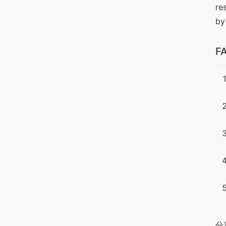
re
by
F
分