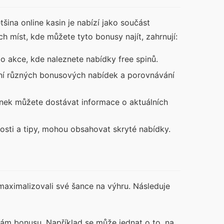
šina online kasin je nabízí jako součást 
h míst, kde můžete tyto bonusy najít, zahrnují:
o akce, kde naleznete nabídky free spinů.
í různých bonusových nabídek a porovnávání
vinek můžete dostávat informace o aktuálních
enosti a tipy, mohou obsahovat skryté nabídky.
 maximalizovali své šance na výhru. Následuje 
kám bonusu. Například se může jednat o to, na