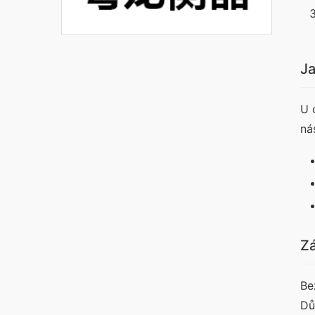
J
U 
ná
Z
Be
Dů