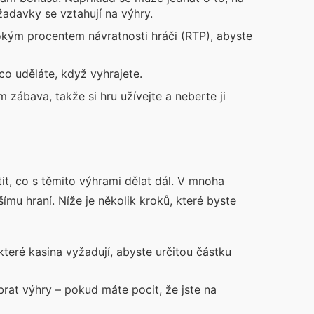
adavky se vztahují na výhry.
okým procentem návratnosti hráči (RTP), abyste
 co uděláte, když vyhrajete.
 zábava, takže si hru užívejte a neberte ji
it, co s těmito výhrami dělat dál. V mnoha 
mu hraní. Níže je několik kroků, které byste 
které kasina vyžadují, abyste určitou částku
rat výhry – pokud máte pocit, že jste na