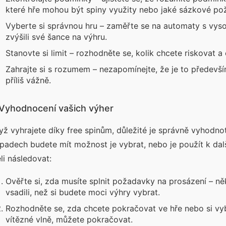
které hře mohou být spiny využity nebo jaké sázkové pož
Vyberte si správnou hru – zaměřte se na automaty s vys
zvýšili své šance na výhru.
Stanovte si limit – rozhodněte se, kolik chcete riskovat a
Zahrajte si s rozumem – nezapomínejte, že je to především
příliš vážně.
Vyhodnocení vašich výher
yž vyhrajete díky free spinům, důležité je správně vyhodnot
ípadech budete mít možnost je vybrat, nebo je použít k další
li následovat:
Ověřte si, zda musíte splnit požadavky na prosázení – ně
vsadili, než si budete moci výhry vybrat.
Rozhodněte se, zda chcete pokračovat ve hře nebo si vyb
vítězné vlně, můžete pokračovat.