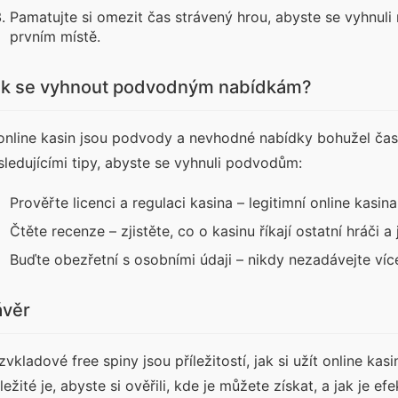
Pamatujte si omezit čas strávený hrou, abyste se vyhnul
prvním místě.
ak se vyhnout podvodným nabídkám?
online kasin jsou podvody a nevhodné nabídky bohužel časté.
sledujícími tipy, abyste se vyhnuli podvodům:
Prověřte licenci a regulaci kasina – legitimní online kasin
Čtěte recenze – zjistěte, co o kasinu říkají ostatní hráči a
Buďte obezřetní s osobními údaji – nikdy nezadávejte více
ávěr
zvkladové free spiny jsou příležitostí, jak si užít online kas
ležité je, abyste si ověřili, kde je můžete získat, a jak je e