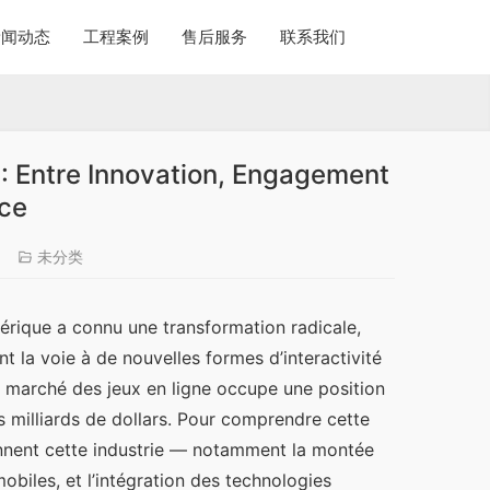
新闻动态
工程案例
售后服务
联系我们
e : Entre Innovation, Engagement
nce
6
未分类
érique a connu une transformation radicale, 
 la voie à de nouvelles formes d’interactivité 
e marché des jeux en ligne occupe une position 
s milliards de dollars. Pour comprendre cette 
çonnent cette industrie — notamment la montée 
obiles, et l’intégration des technologies 