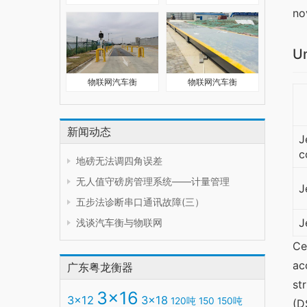
no
Un
物联网汽车衡
物联网汽车衡
新闻动态
J
c
地磅无法调四角误差
无人值守磅房管理系统——计量管理
J
五步法诊断串口通讯故障(三）
J
浅谈汽车衡与物联网
Ce
ac
广东粤龙衡器
st
3x16
3x12
3x18
120吨
150
150吨
(D