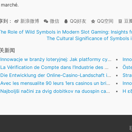
 marché.
享到：
新浪微博
微信
QQ好友
QQ空间
豆
The Role of Wild Symbols in Modern Slot Gaming: Insights 
The Cultural Significance of Symbols
关新闻
Innowacje w branży loteryjnej: Jak platformy cyfrowe redefiniują doświadczenia graczy
Innova
La Vérification de Compte dans l’Industrie des Casinos en Ligne : Sécurité et Confiance
Österrei
Die Entwicklung der Online-Casino-Landschaft in der Schweiz: Ein Überblick für Enthusiasten und Experten
Strateg
Avec les mensualite 90 leurs 1ers casinos un brin organisent commence vers venir
Innova
Najboljši načini za dvig dobitkov na duospin casino
Η εξέλι