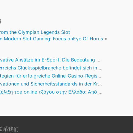
瓣
from the Olympian Legends Slot
 in Modern Slot Gaming: Focus onEye Of Horus
»
tive Ansätze im E-Sport: Die Bedeutung von WinFest für die Branche
chs Glücksspielbranche befindet sich in einer Phase der tiefgreifenden Transformation. Nach
ien für erfolgreiche Online-Casino-Registrierungen: Eine Branchenanalyse
tionen und Sicherheitsstandards in der Kryptowährungs-Glücksspielbranche
ξη του online τζόγου στην Ελλάδα: Από την τεχνολογία στην εμπειρία του χρήστη
联系我们