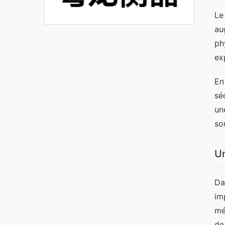
Le
au
ph
ex
En
sé
un
so
Un
Da
im
mé
de