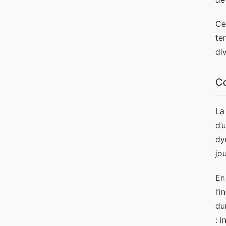
Ce
te
di
Co
La
d’
dy
jou
En
l’
du
: 