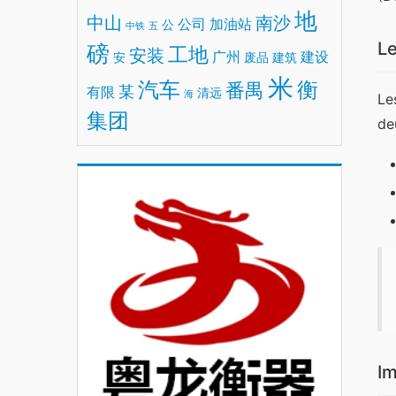
地
中山
南沙
公司
加油站
公
中铁
五
Le
磅
工地
安装
广州
建设
安
废品
建筑
米
汽车
衡
番禺
某
有限
清远
海
Le
集团
de
Im