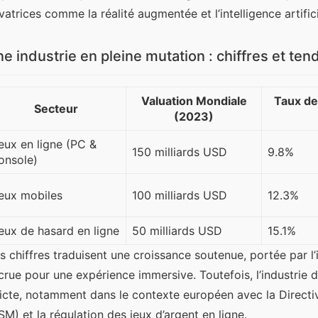
vatrices comme la réalité augmentée et l’intelligence artifici
e industrie en pleine mutation : chiffres et te
Valuation Mondiale
Taux de
Secteur
(2023)
eux en ligne (PC &
150 milliards USD
9.8%
onsole)
eux mobiles
100 milliards USD
12.3%
eux de hasard en ligne
50 milliards USD
15.1%
s chiffres traduisent une croissance soutenue, portée par 
crue pour une expérience immersive. Toutefois, l’industrie d
ricte, notamment dans le contexte européen avec la Directi
SM) et la régulation des jeux d’argent en ligne.