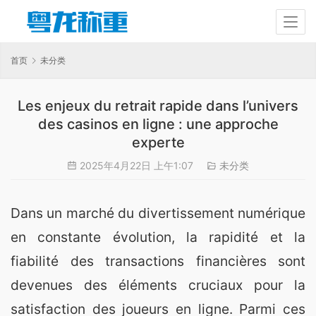
首页
未分类
Les enjeux du retrait rapide dans l’univers
des casinos en ligne : une approche
experte
2025年4月22日 上午1:07
未分类
Dans un marché du divertissement numérique 
en constante évolution, la rapidité et la 
fiabilité des transactions financières sont 
devenues des éléments cruciaux pour la 
satisfaction des joueurs en ligne. Parmi ces 