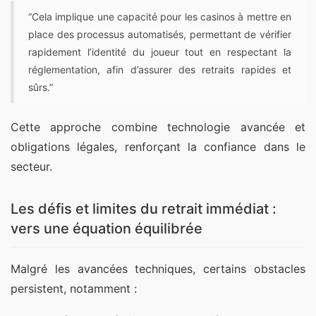
“Cela implique une capacité pour les casinos à mettre en
place des processus automatisés, permettant de vérifier
rapidement l’identité du joueur tout en respectant la
réglementation, afin d’assurer des retraits rapides et
sûrs.”
Cette approche combine technologie avancée et 
obligations légales, renforçant la confiance dans le 
secteur.
Les défis et limites du retrait immédiat :
vers une équation équilibrée
Malgré les avancées techniques, certains obstacles 
persistent, notamment :