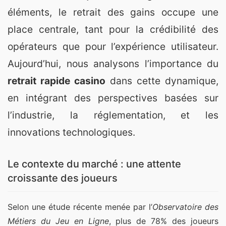
éléments, le retrait des gains occupe une 
place centrale, tant pour la crédibilité des 
opérateurs que pour l’expérience utilisateur. 
Aujourd’hui, nous analysons l’importance du 
retrait rapide casino
 dans cette dynamique, 
en intégrant des perspectives basées sur 
l’industrie, la réglementation, et les 
innovations technologiques.
Le contexte du marché : une attente
croissante des joueurs
Selon une étude récente menée par l’
Observatoire des 
Métiers du Jeu en Ligne
, plus de 78% des joueurs 