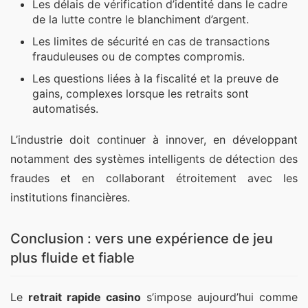
Les délais de vérification d’identité dans le cadre
de la lutte contre le blanchiment d’argent.
Les limites de sécurité en cas de transactions
frauduleuses ou de comptes compromis.
Les questions liées à la fiscalité et la preuve de
gains, complexes lorsque les retraits sont
automatisés.
L’industrie doit continuer à innover, en développant 
notamment des systèmes intelligents de détection des 
fraudes et en collaborant étroitement avec les 
institutions financières.
Conclusion : vers une expérience de jeu
plus fluide et fiable
Le 
retrait rapide casino
 s’impose aujourd’hui comme 