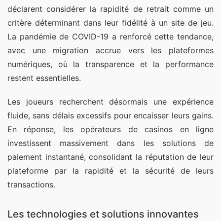
déclarent considérer la rapidité de retrait comme un 
critère déterminant dans leur fidélité à un site de jeu. 
La pandémie de COVID-19 a renforcé cette tendance, 
avec une migration accrue vers les plateformes 
numériques, où la transparence et la performance 
restent essentielles.
Les joueurs recherchent désormais une expérience 
fluide, sans délais excessifs pour encaisser leurs gains. 
En réponse, les opérateurs de casinos en ligne 
investissent massivement dans les solutions de 
paiement instantané, consolidant la réputation de leur 
plateforme par la rapidité et la sécurité de leurs 
transactions.
Les technologies et solutions innovantes