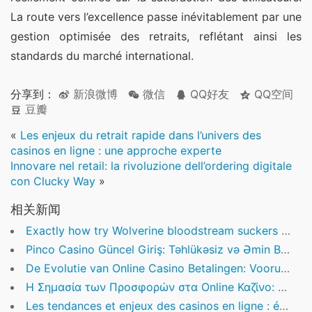
La route vers l’excellence passe inévitablement par une 
gestion optimisée des retraits, reflétant ainsi les 
standards du marché international.
分享到：
新浪微博
微信
QQ好友
QQ空间
豆瓣
«
Les enjeux du retrait rapide dans l’univers des
casinos en ligne : une approche experte
Innovare nel retail: la rivoluzione dell’ordering digitale
con Clucky Way
»
相关新闻
Exactly how try Wolverine bloodstream suckers totally free spins no deposit Repositioning first site in order to has Suffered Margin Energy within the 2025? July 10, 2025 Ministère de los angeles santé publique
Pinco Casino Güncel Giriş: Təhlükəsiz və Əmin Bir Şəkildə Necə Əlçatan Edilir
De Evolutie van Online Casino Betalingen: Vooruitblik op Betrouwbare en Efficiënte Methodes
Η Σημασία των Προσφορών στα Online Καζίνο: Μια Αξιοπιστής Προσέγγιση στην Ελληνική Αγορά
Les tendances et enjeux des casinos en ligne : évaluation critique et transparence