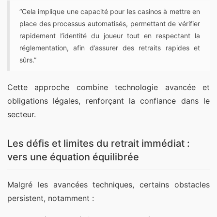
“Cela implique une capacité pour les casinos à mettre en
place des processus automatisés, permettant de vérifier
rapidement l’identité du joueur tout en respectant la
réglementation, afin d’assurer des retraits rapides et
sûrs.”
Cette approche combine technologie avancée et 
obligations légales, renforçant la confiance dans le 
secteur.
Les défis et limites du retrait immédiat :
vers une équation équilibrée
Malgré les avancées techniques, certains obstacles 
persistent, notamment :