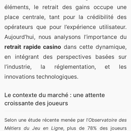
éléments, le retrait des gains occupe une 
place centrale, tant pour la crédibilité des 
opérateurs que pour l’expérience utilisateur. 
Aujourd’hui, nous analysons l’importance du 
retrait rapide casino
 dans cette dynamique, 
en intégrant des perspectives basées sur 
l’industrie, la réglementation, et les 
innovations technologiques.
Le contexte du marché : une attente
croissante des joueurs
Selon une étude récente menée par l’
Observatoire des 
Métiers du Jeu en Ligne
, plus de 78% des joueurs 