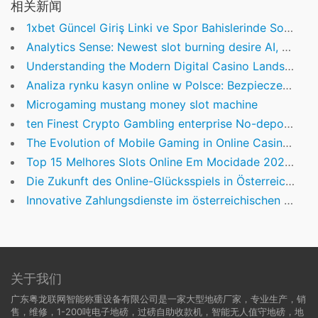
相关新闻
1xbet Güncel Giriş Linki ve Spor Bahislerinde Son Durum
Analytics Sense: Newest slot burning desire AI, Crypto, Tech News & Study
Understanding the Modern Digital Casino Landscape: Trends, Trust, and Personal Experiences
Analiza rynku kasyn online w Polsce: Bezpieczeństwo, ranking i trendy
Microgaming mustang money slot machine
ten Finest Crypto Gambling enterprise No-deposit Incentives casino action no deposit bonus March 2026
The Evolution of Mobile Gaming in Online Casinos: Navigating Responsiveness and User Engagement
Top 15 Melhores Slots Online Em Mocidade 2026: Bônus de cassino Betnacional Joga Acessível
Die Zukunft des Online-Glücksspiels in Österreich: Innovationen, Regulierung und das Nutzererlebnis
Innovative Zahlungsdienste im österreichischen Glücksspielmarkt: Die Rolle von Schnellüberweisungen
关于我们
广东粤龙联网智能称重设备有限公司是一家大型地磅厂家，专业生产，销
售，维修，1-200吨电子地磅，过磅自助收款机，智能无人值守地磅，地