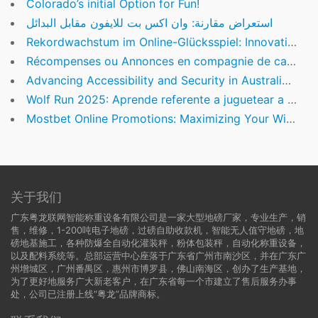
Colorado’s initial Option for Fun!
استعراض مقارنة: وان اكس بت للايفون مقابل البدائل
Rekordwachstum im Online-Glücksspiel: Innovationen, Herausforderungen und Zukunftstrends
Récompenses ou Annonces en compagnie de casino du Pactole Roll
Advancing Accessibility and Security in Australian Online Casinos
Wolf Run 2025: Aprende referente a juguetear a la slot space wars pragmatic play Slots PC juegos de PC $ ningún Tanque 2025 de balde en el caso de que nos lo olvidemos con el fin de dinero real acá
Mostbet Online Promotions: Maximizing Your Winnings
关于我们
广东粤龙联网智能称重设备有限公司是一家大型地磅厂家，专业生产，销
售，维修，1-200吨电子地磅，过磅自助收款机，智能无人值守地磅，地
磅地基施工，各种防爆全自动化灌装秤，粉体包装秤，自动化称重设备，
以及配料系统等。总部运营中心座落于广东省广州市南沙区，并在广东广
州增城区，广州番禺区，惠州市博罗县，佛山南海区，创办了生产基地，
为了更好地服务广大新老客户，在广东省每一个市建立了售后服务办事
处，公司已注册上线“粤龙”品牌商标。