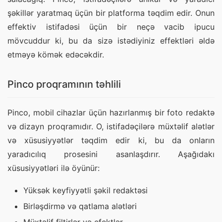
şəkillər yaratmaq üçün bir platforma təqdim edir. Onun 
effektiv istifadəsi üçün bir neçə vacib ipucu 
mövcuddur ki, bu da sizə istədiyiniz effektləri əldə 
etməyə kömək edəcəkdir.
Pinco proqramının təhlili
Pinco, mobil cihazlar üçün hazırlanmış bir foto redaktə 
və dizayn proqramıdır. O, istifadəçilərə müxtəlif alətlər 
və xüsusiyyətlər təqdim edir ki, bu da onların 
yaradıcılıq prosesini asanlaşdırır. Aşağıdakı 
xüsusiyyətləri ilə öyünür:
Yüksək keyfiyyətli şəkil redaktəsi
Birləşdirmə və qatlama alətləri