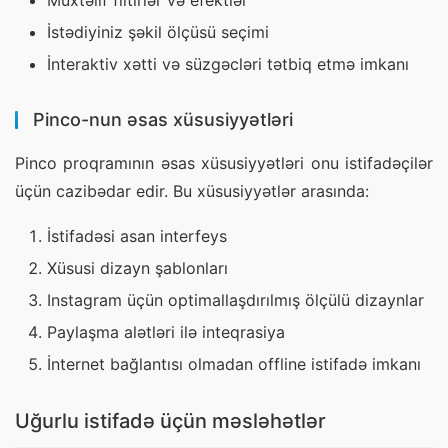
Müxtəlif filtirlər və efektlər
İstədiyiniz şəkil ölçüsü seçimi
İnteraktiv xətti və süzgəcləri tətbiq etmə imkanı
Pinco-nun əsas xüsusiyyətləri
Pinco proqramının əsas xüsusiyyətləri onu istifadəçilər 
üçün cazibədar edir. Bu xüsusiyyətlər arasında:
İstifadəsi asan interfeys
Xüsusi dizayn şablonları
Instagram üçün optimallaşdırılmış ölçülü dizaynlar
Paylaşma alətləri ilə inteqrasiya
İnternet bağlantısı olmadan offline istifadə imkanı
Uğurlu istifadə üçün məsləhətlər