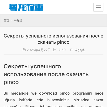
首页
未分类
Секреты успешного использования после
скачать pinco
2026年4月22日 上午7:59
未分类
Секреты успешного
использования после скачать
pinco
Bu məqalədə we download pinco proqramını necə 
uğurla istifadə edə biləcəyinizin sirrlərinə nəzər 
salacağıq. Pinco, istifadəçilərə unikal və yaradıcı 