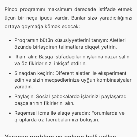
Pinco proqramını maksimum dərəcədə istifadə etmək 
üçün bir neçə ipucu vardır. Bunlar sizə yaradıcılığınızı 
ortaya qoymağa kömək edəcək:
Proqramın bütün xüsusiyyətlərini tanıyın: Alətləri
özündə birləşdirən təlimatlara diqqət yetirin.
İlham alın: Başqa istifadəçilərin işlərinə nəzər salın
və öz fikirlərinizi inkişaf etdirin.
Sınaqdan keçirin: Diferent alətlər ilə eksperiment
edin və sizin məqsədlərinizə uyğun kombinasiyalar
yaradın.
Paylaşın: Sosial şəbəkələrdə işlərinizi paylaşaraq
başqalarının fikirlərini alın.
Rəqəmsal icma ilə əlaqə yaradın: Forumlarda və
qruplarda öz təcrübələrinizi bölüşün.