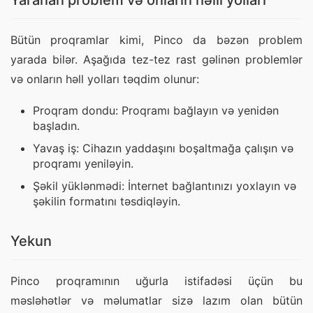
Yaranan problem və onların həlli yolları
Bütün proqramlar kimi, Pinco da bəzən problem 
yarada bilər. Aşağıda tez-tez rast gəlinən problemlər 
və onların həll yolları təqdim olunur:
Proqram dondu: Proqramı bağlayın və yenidən
başladın.
Yavaş iş: Cihazın yaddaşını boşaltmağa çalışın və
proqramı yeniləyin.
Şəkil yüklənmədi: İnternet bağlantınızı yoxlayın və
şəkilin formatını təsdiqləyin.
Yekun
Pinco proqramının uğurla istifadəsi üçün bu 
məsləhətlər və məlumatlar sizə lazım olan bütün 