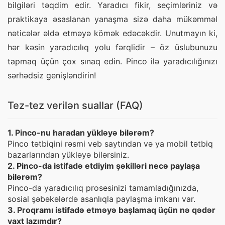
bilgiləri təqdim edir. Yaradıcı fikir, seçimləriniz və 
praktikaya əsaslanan yanaşma sizə daha mükəmməl 
nəticələr əldə etməyə kömək edəcəkdir. Unutmayın ki, 
hər kəsin yaradıcılıq yolu fərqlidir – öz üslubunuzu 
tapmaq üçün çox sınaq edin. Pinco ilə yaradıcılığınızı 
sərhədsiz genişləndirin!
Tez-tez verilən suallar (FAQ)
1. Pinco-nu haradan yükləyə bilərəm?
Pinco tətbiqini rəsmi veb saytından və ya mobil tətbiq
bazarlarından yükləyə bilərsiniz.
2. Pinco-da istifadə etdiyim şəkilləri necə paylaşa
bilərəm?
Pinco-da yaradıcılıq prosesinizi tamamladığınızda,
sosial şəbəkələrdə asanlıqla paylaşma imkanı var.
3. Proqramı istifadə etməyə başlamaq üçün nə qədər
vaxt lazımdır?