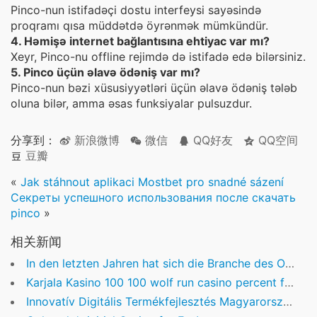
Pinco-nun istifadəçi dostu interfeysi sayəsində
proqramı qısa müddətdə öyrənmək mümkündür.
4. Həmişə internet bağlantısına ehtiyac var mı?
Xeyr, Pinco-nu offline rejimdə də istifadə edə bilərsiniz.
5. Pinco üçün əlavə ödəniş var mı?
Pinco-nun bəzi xüsusiyyətləri üçün əlavə ödəniş tələb
oluna bilər, amma əsas funksiyalar pulsuzdur.
分享到：
新浪微博
微信
QQ好友
QQ空间
豆瓣
«
Jak stáhnout aplikaci Mostbet pro snadné sázení
Секреты успешного использования после скачать
pinco
»
相关新闻
In den letzten Jahren hat sich die Branche des Online-Glücksspiels rasant weiterentwickelt. Fortschr
Karjala Kasino 100 100 wolf run casino percent free revolves no-deposit incentive password
Innovatív Digitális Termékfejlesztés Magyarországon: A Fenntartható Növekedés Útja