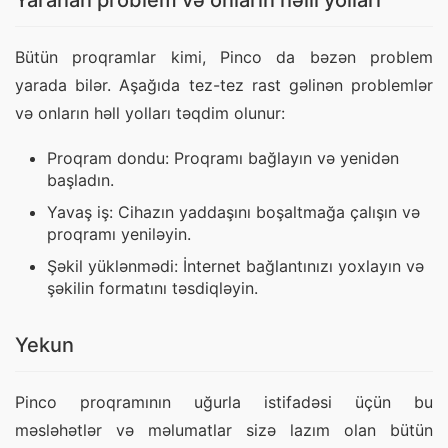
Yaranan problem və onların həlli yolları
Bütün proqramlar kimi, Pinco da bəzən problem 
yarada bilər. Aşağıda tez-tez rast gəlinən problemlər 
və onların həll yolları təqdim olunur:
Proqram dondu: Proqramı bağlayın və yenidən
başladın.
Yavaş iş: Cihazın yaddaşını boşaltmağa çalışın və
proqramı yeniləyin.
Şəkil yüklənmədi: İnternet bağlantınızı yoxlayın və
şəkilin formatını təsdiqləyin.
Yekun
Pinco proqramının uğurla istifadəsi üçün bu 
məsləhətlər və məlumatlar sizə lazım olan bütün 