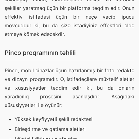
şəkillər yaratmaq üçün bir platforma təqdim edir. Onun 
effektiv istifadəsi üçün bir neçə vacib ipucu 
mövcuddur ki, bu da sizə istədiyiniz effektləri əldə 
etməyə kömək edəcəkdir.
Pinco proqramının təhlili
Pinco, mobil cihazlar üçün hazırlanmış bir foto redaktə 
və dizayn proqramıdır. O, istifadəçilərə müxtəlif alətlər 
və xüsusiyyətlər təqdim edir ki, bu da onların 
yaradıcılıq prosesini asanlaşdırır. Aşağıdakı 
xüsusiyyətləri ilə öyünür:
Yüksək keyfiyyətli şəkil redaktəsi
Birləşdirmə və qatlama alətləri