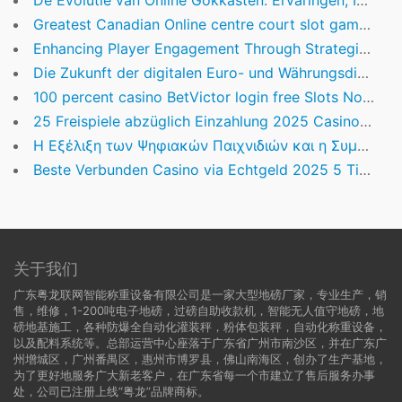
De Evolutie van Online Gokkasten: Ervaringen, Innovaties en Toekomstperspectieven
Greatest Canadian Online centre court slot game and you will Extra Advantages
Enhancing Player Engagement Through Strategic Loyalty Programs in Online Casinos
Die Zukunft der digitalen Euro- und Währungsdigitalisierung: Innovationen und Herausforderungen
100 percent casino BetVictor login free Slots No Download No Registration: Free Slot machines Instant Gamble
25 Freispiele abzüglich Einzahlung 2025 Casino Help Land der Mr BET österreich App für Android dichter und denker
Η Εξέλιξη των Ψηφιακών Παιχνιδιών και η Συμβολή τους στην Ελληνική Ελληνική Αγορά Online Καζίνο
Beste Verbunden Casino via Echtgeld 2025 5 Tipps & häufige Kardinalfehler
关于我们
广东粤龙联网智能称重设备有限公司是一家大型地磅厂家，专业生产，销
售，维修，1-200吨电子地磅，过磅自助收款机，智能无人值守地磅，地
磅地基施工，各种防爆全自动化灌装秤，粉体包装秤，自动化称重设备，
以及配料系统等。总部运营中心座落于广东省广州市南沙区，并在广东广
州增城区，广州番禺区，惠州市博罗县，佛山南海区，创办了生产基地，
为了更好地服务广大新老客户，在广东省每一个市建立了售后服务办事
处，公司已注册上线“粤龙”品牌商标。