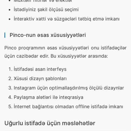
Müxtəlif filtirlər və efektlər
İstədiyiniz şəkil ölçüsü seçimi
İnteraktiv xətti və süzgəcləri tətbiq etmə imkanı
Pinco-nun əsas xüsusiyyətləri
Pinco proqramının əsas xüsusiyyətləri onu istifadəçilər 
üçün cazibədar edir. Bu xüsusiyyətlər arasında:
İstifadəsi asan interfeys
Xüsusi dizayn şablonları
Instagram üçün optimallaşdırılmış ölçülü dizaynlar
Paylaşma alətləri ilə inteqrasiya
İnternet bağlantısı olmadan offline istifadə imkanı
Uğurlu istifadə üçün məsləhətlər