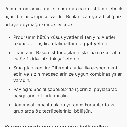
Pinco proqramını maksimum dərəcədə istifadə etmək 
üçün bir neçə ipucu vardır. Bunlar sizə yaradıcılığınızı 
ortaya qoymağa kömək edəcək:
Proqramın bütün xüsusiyyətlərini tanıyın: Alətləri
özündə birləşdirən təlimatlara diqqət yetirin.
İlham alın: Başqa istifadəçilərin işlərinə nəzər salın
və öz fikirlərinizi inkişaf etdirin.
Sınaqdan keçirin: Diferent alətlər ilə eksperiment
edin və sizin məqsədlərinizə uyğun kombinasiyalar
yaradın.
Paylaşın: Sosial şəbəkələrdə işlərinizi paylaşaraq
başqalarının fikirlərini alın.
Rəqəmsal icma ilə əlaqə yaradın: Forumlarda və
qruplarda öz təcrübələrinizi bölüşün.