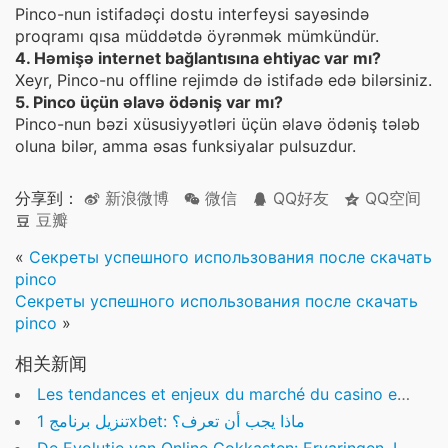
Pinco-nun istifadəçi dostu interfeysi sayəsində
proqramı qısa müddətdə öyrənmək mümkündür.
4. Həmişə internet bağlantısına ehtiyac var mı?
Xeyr, Pinco-nu offline rejimdə də istifadə edə bilərsiniz.
5. Pinco üçün əlavə ödəniş var mı?
Pinco-nun bəzi xüsusiyyətləri üçün əlavə ödəniş tələb
oluna bilər, amma əsas funksiyalar pulsuzdur.
分享到：
新浪微博
微信
QQ好友
QQ空间
豆瓣
«
Секреты успешного использования после скачать
pinco
Секреты успешного использования после скачать
pinco
»
相关新闻
Les tendances et enjeux du marché du casino en ligne en 2024 : Une analyse approfondie
تنزيل برنامج 1xbet: ماذا يجب أن تعرف؟