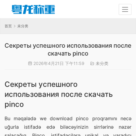
首页
未分类
Секреты успешного использования после
скачать pinco
2026年4月21日 下午11:59
未分类
Секреты успешного
использования после скачать
pinco
Bu məqalədə we download pinco proqramını necə 
uğurla istifadə edə biləcəyinizin sirrlərinə nəzər 
salacağıq. Pinco, istifadəçilərə unikal və yaradıcı 