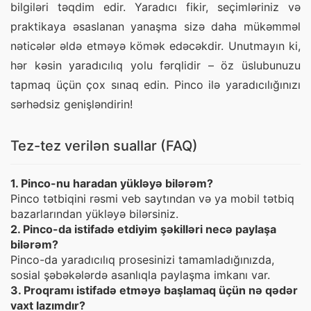
bilgiləri təqdim edir. Yaradıcı fikir, seçimləriniz və 
praktikaya əsaslanan yanaşma sizə daha mükəmməl 
nəticələr əldə etməyə kömək edəcəkdir. Unutmayın ki, 
hər kəsin yaradıcılıq yolu fərqlidir – öz üslubunuzu 
tapmaq üçün çox sınaq edin. Pinco ilə yaradıcılığınızı 
sərhədsiz genişləndirin!
Tez-tez verilən suallar (FAQ)
1. Pinco-nu haradan yükləyə bilərəm?
Pinco tətbiqini rəsmi veb saytından və ya mobil tətbiq
bazarlarından yükləyə bilərsiniz.
2. Pinco-da istifadə etdiyim şəkilləri necə paylaşa
bilərəm?
Pinco-da yaradıcılıq prosesinizi tamamladığınızda,
sosial şəbəkələrdə asanlıqla paylaşma imkanı var.
3. Proqramı istifadə etməyə başlamaq üçün nə qədər
vaxt lazımdır?