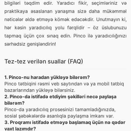
bilgiləri təqdim edir. Yaradıcı fikir, seçimləriniz və 
praktikaya əsaslanan yanaşma sizə daha mükəmməl 
nəticələr əldə etməyə kömək edəcəkdir. Unutmayın ki, 
hər kəsin yaradıcılıq yolu fərqlidir – öz üslubunuzu 
tapmaq üçün çox sınaq edin. Pinco ilə yaradıcılığınızı 
sərhədsiz genişləndirin!
Tez-tez verilən suallar (FAQ)
1. Pinco-nu haradan yükləyə bilərəm?
Pinco tətbiqini rəsmi veb saytından və ya mobil tətbiq
bazarlarından yükləyə bilərsiniz.
2. Pinco-da istifadə etdiyim şəkilləri necə paylaşa
bilərəm?
Pinco-da yaradıcılıq prosesinizi tamamladığınızda,
sosial şəbəkələrdə asanlıqla paylaşma imkanı var.
3. Proqramı istifadə etməyə başlamaq üçün nə qədər
vaxt lazımdır?