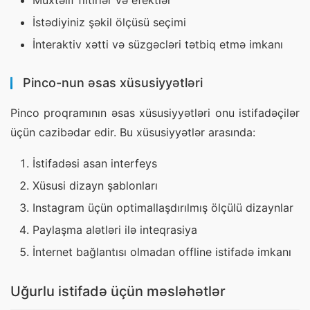
Müxtəlif filtirlər və efektlər
İstədiyiniz şəkil ölçüsü seçimi
İnteraktiv xətti və süzgəcləri tətbiq etmə imkanı
Pinco-nun əsas xüsusiyyətləri
Pinco proqramının əsas xüsusiyyətləri onu istifadəçilər 
üçün cazibədar edir. Bu xüsusiyyətlər arasında:
İstifadəsi asan interfeys
Xüsusi dizayn şablonları
Instagram üçün optimallaşdırılmış ölçülü dizaynlar
Paylaşma alətləri ilə inteqrasiya
İnternet bağlantısı olmadan offline istifadə imkanı
Uğurlu istifadə üçün məsləhətlər