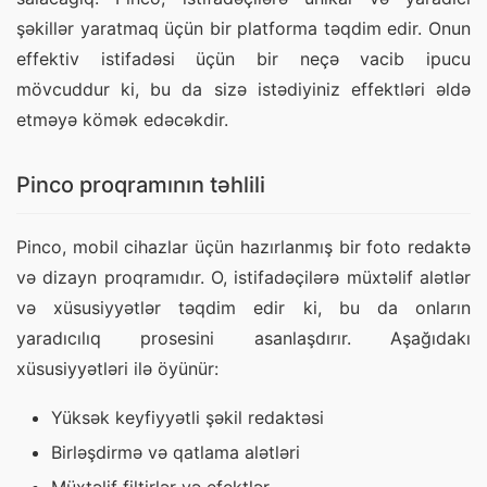
şəkillər yaratmaq üçün bir platforma təqdim edir. Onun 
effektiv istifadəsi üçün bir neçə vacib ipucu 
mövcuddur ki, bu da sizə istədiyiniz effektləri əldə 
etməyə kömək edəcəkdir.
Pinco proqramının təhlili
Pinco, mobil cihazlar üçün hazırlanmış bir foto redaktə 
və dizayn proqramıdır. O, istifadəçilərə müxtəlif alətlər 
və xüsusiyyətlər təqdim edir ki, bu da onların 
yaradıcılıq prosesini asanlaşdırır. Aşağıdakı 
xüsusiyyətləri ilə öyünür:
Yüksək keyfiyyətli şəkil redaktəsi
Birləşdirmə və qatlama alətləri