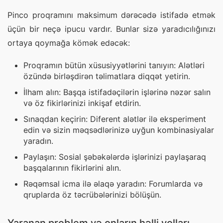
Pinco proqramını maksimum dərəcədə istifadə etmək 
üçün bir neçə ipucu vardır. Bunlar sizə yaradıcılığınızı 
ortaya qoymağa kömək edəcək:
Proqramın bütün xüsusiyyətlərini tanıyın: Alətləri
özündə birləşdirən təlimatlara diqqət yetirin.
İlham alın: Başqa istifadəçilərin işlərinə nəzər salın
və öz fikirlərinizi inkişaf etdirin.
Sınaqdan keçirin: Diferent alətlər ilə eksperiment
edin və sizin məqsədlərinizə uyğun kombinasiyalar
yaradın.
Paylaşın: Sosial şəbəkələrdə işlərinizi paylaşaraq
başqalarının fikirlərini alın.
Rəqəmsal icma ilə əlaqə yaradın: Forumlarda və
qruplarda öz təcrübələrinizi bölüşün.