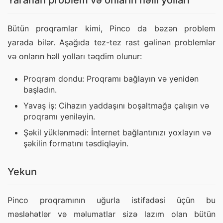
Yaranan problem və onların həlli yolları
Bütün proqramlar kimi, Pinco da bəzən problem 
yarada bilər. Aşağıda tez-tez rast gəlinən problemlər 
və onların həll yolları təqdim olunur:
Proqram dondu: Proqramı bağlayın və yenidən
başladın.
Yavaş iş: Cihazın yaddaşını boşaltmağa çalışın və
proqramı yeniləyin.
Şəkil yüklənmədi: İnternet bağlantınızı yoxlayın və
şəkilin formatını təsdiqləyin.
Yekun
Pinco proqramının uğurla istifadəsi üçün bu 
məsləhətlər və məlumatlar sizə lazım olan bütün 