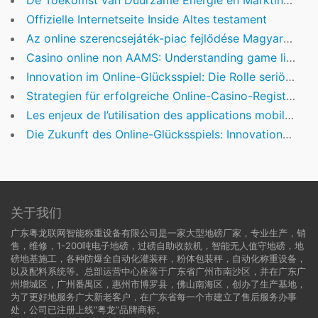
De Toekomst van Duurzame Energie en Marktinnovaties: Strategische Analyses voor de Energiebranche
Offizielle Internetseite Inside Altes testament
Az online szerencsejáték-piac fejlődése Magyarországon: Technológiai innovációk és jogi kihívások
Casino online non AAMS: Understanding game licensing and fairness
Innovation im Online-Glücksspiel: Die Rolle seriöser Plattformen in der Branche
Strategien für erfolgreiche Online-Casino-Registrierungen: Eine Branchenanalyse
Les enjeux de l’utilisation des applications mobiles pour les casinos en ligne : étude de cas avec Spinslandia
Die Zukunft des Online-Glücksspiels: Innovationen und Regulierung im Kontext der deutschen Marktentwicklung
关于我们
广东粤龙联网智能称重设备有限公司是一家大型地磅厂家，专业生产，销
售，维修，1-200吨电子地磅，过磅自助收款机，智能无人值守地磅，地
磅地基施工，各种防爆全自动化灌装秤，粉体包装秤，自动化称重设备，
以及配料系统等。总部运营中心座落于广东省广州市南沙区，并在广东广
州增城区，广州番禺区，惠州市博罗县，佛山南海区，创办了生产基地，
为了更好地服务广大新老客户，在广东省每一个市建立了售后服务办事
处，公司已注册上线“粤龙”品牌商标。