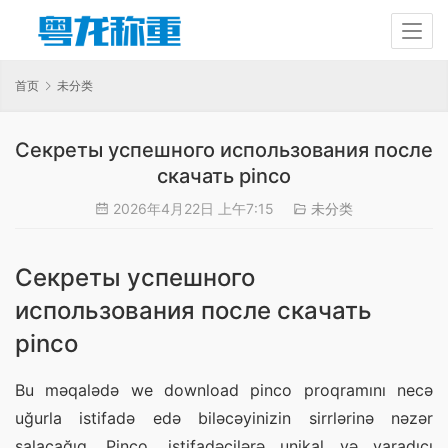
首页
未分类
Секреты успешного использования после
скачать pinco
2026年4月22日 上午7:15
未分类
Секреты успешного
использования после скачать
pinco
Bu məqalədə we download pinco proqramını necə 
uğurla istifadə edə biləcəyinizin sirrlərinə nəzər 
salacağıq. Pinco, istifadəçilərə unikal və yaradıcı 