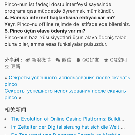
Pinco-nun istifadəçi dostu interfeysi sayəsində
proqramı qısa müddətdə öyrənmək mümkündür.
4. Həmişə internet bağlantısına ehtiyac var mı?
Xeyr, Pinco-nu offline rejimdə də istifadə edə bilərsiniz.
5. Pinco üçün əlavə ödəniş var mı?
Pinco-nun bəzi xüsusiyyətləri üçün əlavə ödəniş tələb
oluna bilər, amma əsas funksiyalar pulsuzdur.
分享到：
新浪微博
微信
QQ好友
QQ空间
豆瓣
«
Секреты успешного использования после скачать
pinco
Секреты успешного использования после скачать
pinco
»
相关新闻
The Evolution of Online Casino Platforms: Building Trust and Delivering Excellence
Im Zeitalter der Digitalisierung hat sich die Welt des Glücksspiels deutlich gewandelt. Das Online-C