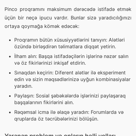
Pinco proqramını maksimum dərəcədə istifadə etmək 
üçün bir neçə ipucu vardır. Bunlar sizə yaradıcılığınızı 
ortaya qoymağa kömək edəcək:
Proqramın bütün xüsusiyyətlərini tanıyın: Alətləri
özündə birləşdirən təlimatlara diqqət yetirin.
İlham alın: Başqa istifadəçilərin işlərinə nəzər salın
və öz fikirlərinizi inkişaf etdirin.
Sınaqdan keçirin: Diferent alətlər ilə eksperiment
edin və sizin məqsədlərinizə uyğun kombinasiyalar
yaradın.
Paylaşın: Sosial şəbəkələrdə işlərinizi paylaşaraq
başqalarının fikirlərini alın.
Rəqəmsal icma ilə əlaqə yaradın: Forumlarda və
qruplarda öz təcrübələrinizi bölüşün.