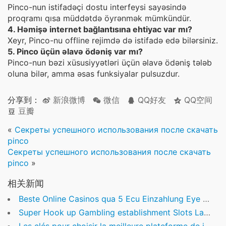
Pinco-nun istifadəçi dostu interfeysi sayəsində
proqramı qısa müddətdə öyrənmək mümkündür.
4. Həmişə internet bağlantısına ehtiyac var mı?
Xeyr, Pinco-nu offline rejimdə də istifadə edə bilərsiniz.
5. Pinco üçün əlavə ödəniş var mı?
Pinco-nun bəzi xüsusiyyətləri üçün əlavə ödəniş tələb
oluna bilər, amma əsas funksiyalar pulsuzdur.
分享到：
新浪微博
微信
QQ好友
QQ空间
豆瓣
«
Секреты успешного использования после скачать
pinco
Секреты успешного использования после скачать
pinco
»
相关新闻
Beste Online Casinos qua 5 Ecu Einzahlung Eye of Horus Ios-Spiel » Verzeichnis 2026
Super Hook up Gambling establishment Slots Las vegas Slot machines Application on the Auction web sites Appstore