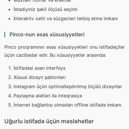
Müxtəlif filtirlər və efektlər
İstədiyiniz şəkil ölçüsü seçimi
İnteraktiv xətti və süzgəcləri tətbiq etmə imkanı
Pinco-nun əsas xüsusiyyətləri
Pinco proqramının əsas xüsusiyyətləri onu istifadəçilər 
üçün cazibədar edir. Bu xüsusiyyətlər arasında:
İstifadəsi asan interfeys
Xüsusi dizayn şablonları
Instagram üçün optimallaşdırılmış ölçülü dizaynlar
Paylaşma alətləri ilə inteqrasiya
İnternet bağlantısı olmadan offline istifadə imkanı
Uğurlu istifadə üçün məsləhətlər