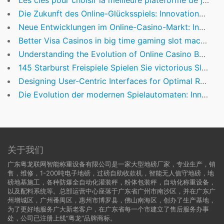
Les clés pour choisir la meilleure plateforme de jeux en ligne en 2024
Die Zukunft des Online-Glücksspiels: Innovationen, Sicherheit und Regulierung in Österreich
Neue Entwicklungen im Online-Casino-Markt: Innovationen, Regulierung und Nutzerbindung
Better Visa Casinos in big time gaming slot machines games the 2026 Casinos on the internet You to Undertake Visa
Understanding the Evolution of Online Casino Bonuses: Strategies for Australian Players in 2024
145 Starburst Freispiele Spielen Sie victorious Slot exklusive Einzahlung 2026
Designing User-Centric Interfaces for Optimal Responsiveness
Die Evolution der modernen Spielautomaten: Innovationen, Trends und das Phänomen Megaways
关于我们
广东粤龙联网智能称重设备有限公司是一家大型地磅厂家，专业生产，销
售，维修，1-200吨电子地磅，过磅自助收款机，智能无人值守地磅，地
磅地基施工，各种防爆全自动化灌装秤，粉体包装秤，自动化称重设备，
以及配料系统等。总部运营中心座落于广东省广州市南沙区，并在广东广
州增城区，广州番禺区，惠州市博罗县，佛山南海区，创办了生产基地，
为了更好地服务广大新老客户，在广东省每一个市建立了售后服务办事
处，公司已注册上线“粤龙”品牌商标。