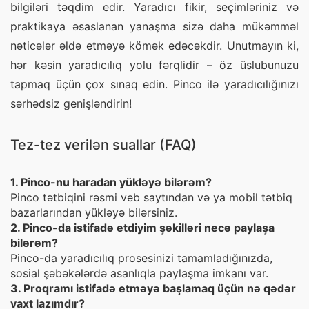
bilgiləri təqdim edir. Yaradıcı fikir, seçimləriniz və 
praktikaya əsaslanan yanaşma sizə daha mükəmməl 
nəticələr əldə etməyə kömək edəcəkdir. Unutmayın ki, 
hər kəsin yaradıcılıq yolu fərqlidir – öz üslubunuzu 
tapmaq üçün çox sınaq edin. Pinco ilə yaradıcılığınızı 
sərhədsiz genişləndirin!
Tez-tez verilən suallar (FAQ)
1. Pinco-nu haradan yükləyə bilərəm?
Pinco tətbiqini rəsmi veb saytından və ya mobil tətbiq
bazarlarından yükləyə bilərsiniz.
2. Pinco-da istifadə etdiyim şəkilləri necə paylaşa
bilərəm?
Pinco-da yaradıcılıq prosesinizi tamamladığınızda,
sosial şəbəkələrdə asanlıqla paylaşma imkanı var.
3. Proqramı istifadə etməyə başlamaq üçün nə qədər
vaxt lazımdır?