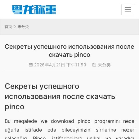
首页
未分类
Секреты успешного использования после
скачать pinco
2026年4月21日 下午11:59
未分类
Секреты успешного
использования после скачать
pinco
Bu məqalədə we download pinco proqramını necə 
uğurla istifadə edə biləcəyinizin sirrlərinə nəzər 
salacağıq. Pinco, istifadəçilərə unikal və yaradıcı 