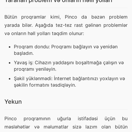
Yaranan problem və onların həlli yolları
Bütün proqramlar kimi, Pinco da bəzən problem 
yarada bilər. Aşağıda tez-tez rast gəlinən problemlər 
və onların həll yolları təqdim olunur:
Proqram dondu: Proqramı bağlayın və yenidən
başladın.
Yavaş iş: Cihazın yaddaşını boşaltmağa çalışın və
proqramı yeniləyin.
Şəkil yüklənmədi: İnternet bağlantınızı yoxlayın və
şəkilin formatını təsdiqləyin.
Yekun
Pinco proqramının uğurla istifadəsi üçün bu 
məsləhətlər və məlumatlar sizə lazım olan bütün 