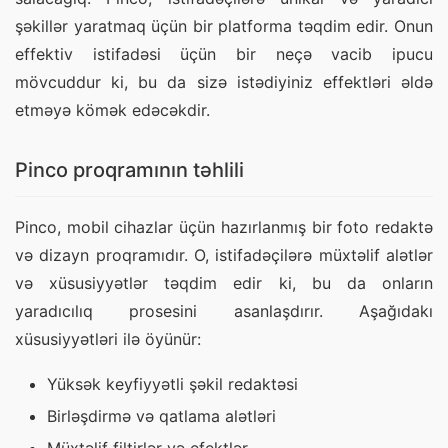
şəkillər yaratmaq üçün bir platforma təqdim edir. Onun 
effektiv istifadəsi üçün bir neçə vacib ipucu 
mövcuddur ki, bu da sizə istədiyiniz effektləri əldə 
etməyə kömək edəcəkdir.
Pinco proqramının təhlili
Pinco, mobil cihazlar üçün hazırlanmış bir foto redaktə 
və dizayn proqramıdır. O, istifadəçilərə müxtəlif alətlər 
və xüsusiyyətlər təqdim edir ki, bu da onların 
yaradıcılıq prosesini asanlaşdırır. Aşağıdakı 
xüsusiyyətləri ilə öyünür:
Yüksək keyfiyyətli şəkil redaktəsi
Birləşdirmə və qatlama alətləri