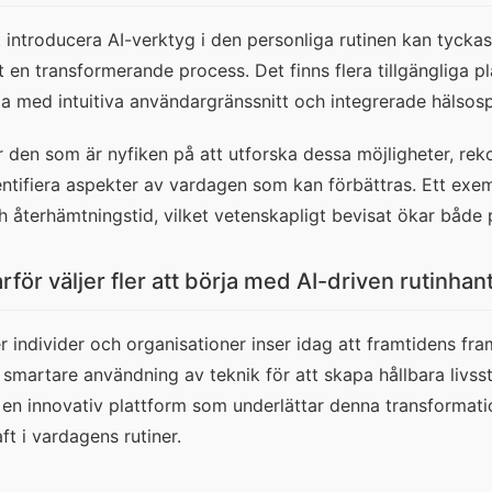
t introducera AI-verktyg i den personliga rutinen kan tycka
t en transformerande process. Det finns flera tillgängliga p
ta med intuitiva användargränssnitt och integrerade hälsosp
r den som är nyfiken på att utforska dessa möjligheter, re
entifiera aspekter av vardagen som kan förbättras. Ett exe
h återhämtningstid, vilket vetenskapligt bevisat ökar både
rför väljer fler att börja med AI-driven rutinhan
er individer och organisationer inser idag att framtidens fr
 smartare användning av teknik för att skapa hållbara livssti
ll en innovativ plattform som underlättar denna transformati
aft i vardagens rutiner.