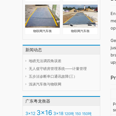
En
me
op
物联网汽车衡
物联网汽车衡
Ge
ju
新闻动态
br
地磅无法调四角误差
up
无人值守磅房管理系统——计量管理
五步法诊断串口通讯故障(三）
Pr
浅谈汽车衡与物联网
广东粤龙衡器
P
s
3x16
3x12
3x18
120吨
150
150吨