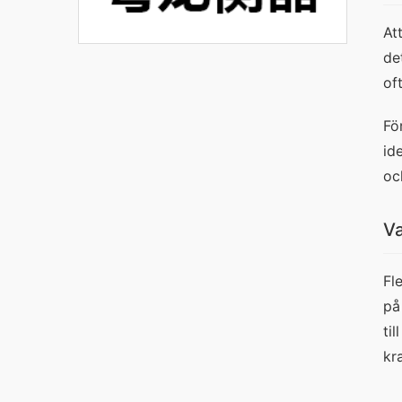
At
de
of
Fö
id
oc
Va
Fl
på
ti
kr