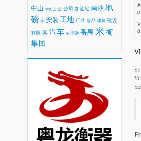
A
地
中山
南沙
公司
加油站
公
中铁
五
p
磅
工地
安装
广州
建设
安
废品
建筑
V
米
汽车
衡
ö
番禺
某
有限
清远
海
集团
Vi
So
fö
ou
Fr