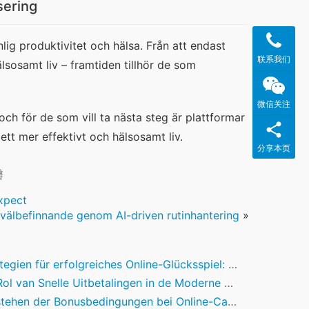
sering
ig produktivitet och hälsa. Från att endast 
联系我们
älsosamt liv – framtiden tillhör de som 
微信关注
ch för de som vill ta nästa steg är plattformar 
ett mer effektivt och hälsosamt liv.
分享本页
瓣
xpect
a välbefinnande genom AI-driven rutinhantering
»
en für erfolgreiches Online-Glücksspiel: Ein Blick auf Bonussysteme und deren Bedeutung
 van Snelle Uitbetalingen in de Moderne Online Casino-ervaring
n der Bonusbedingungen bei Online-Casinos: Ein Leitfaden für verantwortungsbewusste Spieler