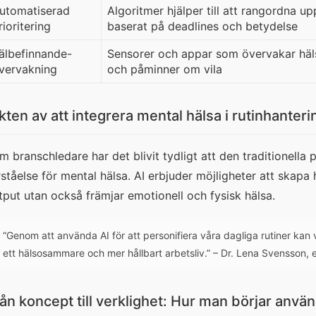
utomatiserad
Algoritmer hjälper till att rangordna up
rioritering
baserat på deadlines och betydelse
älbefinnande-
Sensorer och appar som övervakar häls
vervakning
och påminner om vila
kten av att integrera mental hälsa i rutinhanteri
m branschledare har det blivit tydligt att den traditionella
rståelse för mental hälsa. AI erbjuder möjligheter att skapa 
tput utan också främjar emotionell och fysisk hälsa.
“Genom att använda AI för att personifiera våra dagliga rutiner kan 
ett hälsosammare och mer hållbart arbetsliv.”
– Dr. Lena Svensson, e
ån koncept till verklighet: Hur man börjar använ