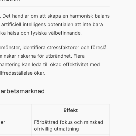
. Det handlar om att skapa en harmonisk balans 
ificiell intelligens potentialen att inte bara 
ska hälsa och fysiska välbefinnande.
nster, identifiera stressfaktorer och föreslå 
minskar riskerna för utbrändhet. Flera 
antering kan leda till ökad effektivitet med 
lfredsställelse ökar.
s arbetsmarknad
Effekt
ter
Förbättrad fokus och minskad
ofrivillig utmattning