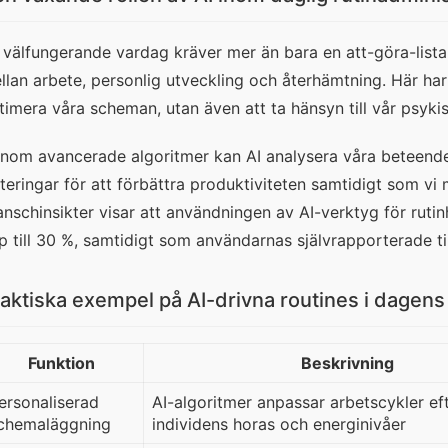
 välfungerande vardag kräver mer än bara en att-göra-lista
llan arbete, personlig utveckling och återhämtning. Här har art
timera våra scheman, utan även att ta hänsyn till vår psyki
nom avancerade algoritmer kan AI analysera våra beteendemö
steringar för att förbättra produktiviteten samtidigt som vi 
anschinsikter visar att användningen av AI-verktyg för rutinh
p till 30 %, samtidigt som användarnas självrapporterade til
aktiska exempel på AI-drivna routines i dagen
Funktion
Beskrivning
ersonaliserad
AI-algoritmer anpassar arbetscykler ef
chemaläggning
individens horas och energinivåer