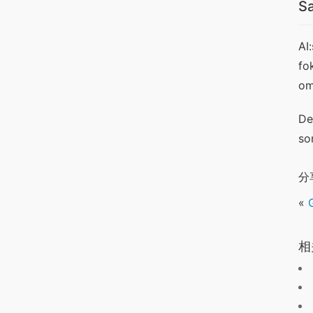
Sa
AI
fo
om
De
so
分
«
相