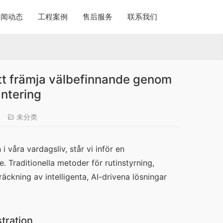
新闻动态
工程案例
售后服务
联系我们
Att främja välbefinnande genom
antering
未分类
i våra vardagsliv, står vi inför en 
Traditionella metoder för rutinstyrning, 
ckning av intelligenta, AI-drivena lösningar 
tration