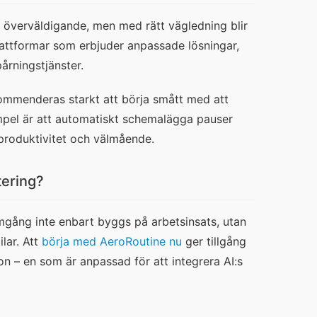
s överväldigande, men med rätt vägledning blir 
lattformar som erbjuder anpassade lösningar, 
årningstjänster.
kommenderas starkt att börja smått med att 
mpel är att automatiskt schemalägga pauser 
 produktivitet och välmående.
tering?
amgång inte enbart byggs på arbetsinsats, utan 
lar. Att 
börja med AeroRoutine nu
 ger tillgång 
on – en som är anpassad för att integrera AI:s 