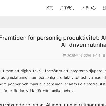
首页
关于我们
产品中心
Framtiden för personlig produktivitet: 
AI-driven rutinh
2025年4月22日 上午1:16
akt med att digital teknik fortsätter att integreras djupare in 
radigmskiftning inom personlig produktivitet och välmående. 
som papper och manuella scheman, ersätts i allt större utsträ
m är skräddarsydda för våra unika behov.
n växande rollen av AI inom daglig rutinadminis