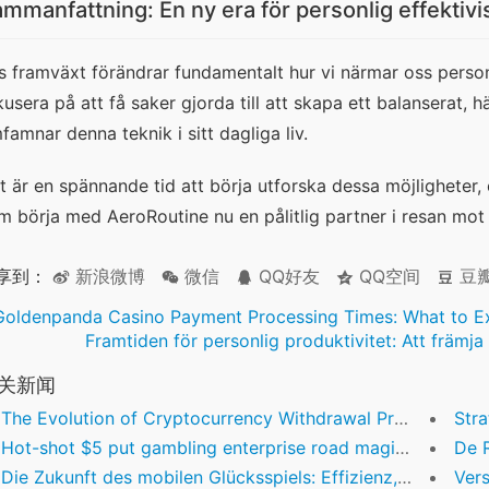
mmanfattning: En ny era för personlig effektivi
:s framväxt förändrar fundamentalt hur vi närmar oss personl
kusera på att få saker gjorda till att skapa ett balanserat, h
famnar denna teknik i sitt dagliga liv.
t är en spännande tid att börja utforska dessa möjligheter, o
m börja med AeroRoutine nu en pålitlig partner i resan mot 
享到：
新浪微博
微信
QQ好友
QQ空间
豆
Goldenpanda Casino Payment Processing Times: What to E
Framtiden för personlig produktivitet: Att främj
关新闻
The Evolution of Cryptocurrency Withdrawal Processes in Online Casinos
Strategi
Hot-shot $5 put gambling enterprise road magic Motif Financial Pokie plenty of fortune pokie machine Choice completely totally free & Understand Review
De Rol
Die Zukunft des mobilen Glücksspiels: Effizienz, Sicherheit und Innovation
Verstehe