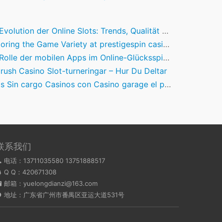
olution der Online Slots: Trends, Qualität und Spielvielfalt im Fokus
oring the Game Variety at prestigespin casino
 der mobilen Apps im Online-Glücksspiel: Ein Blick auf die Nutzererfahrung und Marktentwicklung
ush Casino Slot-turneringar – Hur Du Deltar
 cargo Casinos con Casino garage el pasar del tiempo Bonos sobre Tiradas Regalado acerca de 2026
联系我们
电话：13711035580 13751888517
Q Q：
420671308
邮箱：yuelongdianzi@163.com
地址：广东省广州市番禺区亚运大道531号