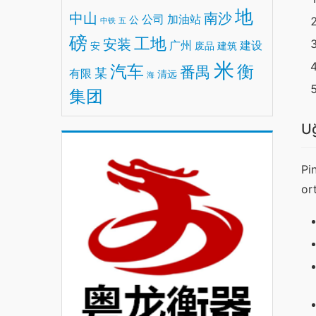
地
中山
南沙
公司
加油站
公
中铁
五
磅
工地
安装
广州
建设
安
废品
建筑
米
汽车
衡
番禺
某
有限
清远
海
集团
Uğ
Pi
or