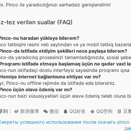
n. Pinco ilə yaradıcılığınızı sərhədsiz genişləndirin!
z-tez verilən suallar (FAQ)
 Pinco-nu haradan yükləyə bilərəm?
nco tətbiqini rəsmi veb saytından və ya mobil tətbiq bazarla
 Pinco-da istifadə etdiyim şəkilləri necə paylaşa bilərəm?
nco-da yaradıcılıq prosesinizi tamamladığınızda, sosial şəb
 Proqramı istifadə etməyə başlamaq üçün nə qədər vaxt l
nco-nun istifadəçi dostu interfeysi sayəsində proqramı q
 Həmişə internet bağlantısına ehtiyac var mı?
yr, Pinco-nu offline rejimdə də istifadə edə bilərsiniz.
 Pinco üçün əlavə ödəniş var mı?
nco-nun bəzi xüsusiyyətləri üçün əlavə ödəniş tələb oluna b
享到：
新浪微博
微信
QQ好友
QQ空间
豆
Секреты успешного использования после скачать pinco
Jak