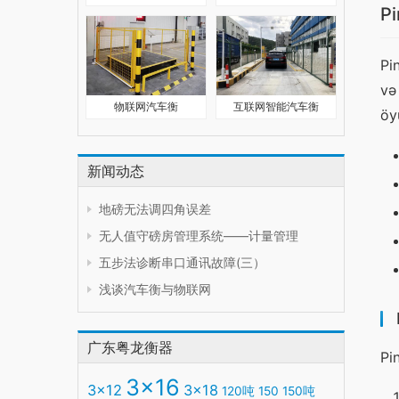
Pi
Pi
və
物联网汽车衡
互联网智能汽车衡
öy
新闻动态
地磅无法调四角误差
无人值守磅房管理系统——计量管理
五步法诊断串口通讯故障(三）
浅谈汽车衡与物联网
广东粤龙衡器
Pi
3x16
3x12
3x18
120吨
150
150吨