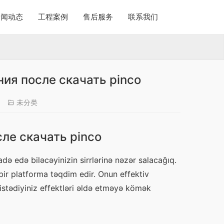
新闻动态
工程案例
售后服务
联系我们
ия после скачать pinco
未分类
ле скачать pinco
 edə biləcəyinizin sirrlərinə nəzər salacağıq. 
bir platforma təqdim edir. Onun effektiv 
istədiyiniz effektləri əldə etməyə kömək 