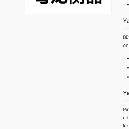
Ya
Bü
on
Y
Pi
ed
kö