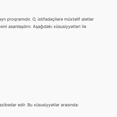
n proqramıdır. O, istifadəçilərə müxtəlif alətlər 
ini asanlaşdırır. Aşağıdakı xüsusiyyətləri ilə 
azibədar edir. Bu xüsusiyyətlər arasında: