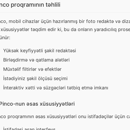
nco proqramının təhlili
nco, mobil cihazlar üçün hazırlanmış bir foto redaktə və dizay
 xüsusiyyətlər təqdim edir ki, bu da onların yaradıcılıq proses
ünür:
Yüksək keyfiyyətli şəkil redaktəsi
Birləşdirmə və qatlama alətləri
Müxtəlif filtirlər və efektlər
İstədiyiniz şəkil ölçüsü seçimi
İnteraktiv xətti və süzgəcləri tətbiq etmə imkanı
Pinco-nun əsas xüsusiyyətləri
nco proqramının əsas xüsusiyyətləri onu istifadəçilər üçün c
İstifadəsi asan interfeys