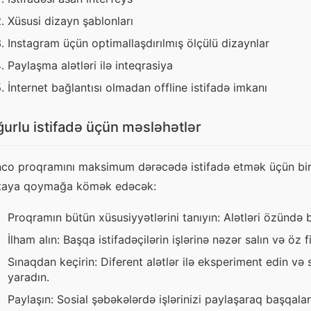
Xüsusi dizayn şablonları
Instagram üçün optimallaşdırılmış ölçülü dizaynlar
Paylaşma alətləri ilə inteqrasiya
İnternet bağlantısı olmadan offline istifadə imkanı
urlu istifadə üçün məsləhətlər
nco proqramını maksimum dərəcədə istifadə etmək üçün bir neç
taya qoymağa kömək edəcək:
Proqramın bütün xüsusiyyətlərini tanıyın: Alətləri özündə bi
İlham alın: Başqa istifadəçilərin işlərinə nəzər salın və öz fik
Sınaqdan keçirin: Diferent alətlər ilə eksperiment edin v
yaradın.
Paylaşın: Sosial şəbəkələrdə işlərinizi paylaşaraq başqalarını