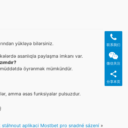
rından yükləyə bilərsiniz.
联系我们
əkələrdə asanlıqla paylaşma imkanı var.
azımdır?
微信关注
ısa müddətdə öyrənmək mümkündür.
分享本页
ilər, amma əsas funksiyalar pulsuzdur.
瓣
 stáhnout aplikaci Mostbet pro snadné sázení
»