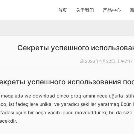
首页
关于我们
产品中心
Секреты успешного использован
2026年4月22日 上午7:17
екреты успешного использования пос
 məqalədə we download pinco proqramını necə uğurla istifadə
nco, istifadəçilərə unikal və yaradıcı şəkillər yaratmaq üçün 
tifadəsi üçün bir neçə vacib ipucu mövcuddur ki, bu da sizə 
əcəkdir.