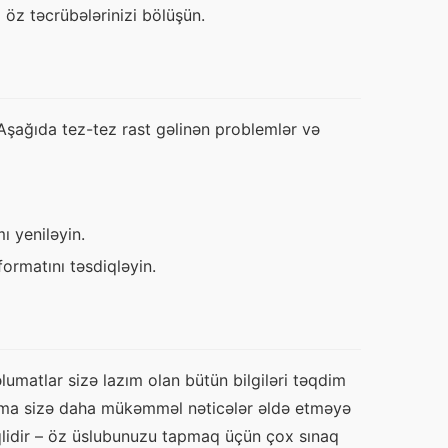
öz təcrübələrinizi bölüşün.
şağıda tez-tez rast gəlinən problemlər və 
ı yeniləyin.
formatını təsdiqləyin.
umatlar sizə lazım olan bütün bilgiləri təqdim 
naşma sizə daha mükəmməl nəticələr əldə etməyə 
qlidir – öz üslubunuzu tapmaq üçün çox sınaq 