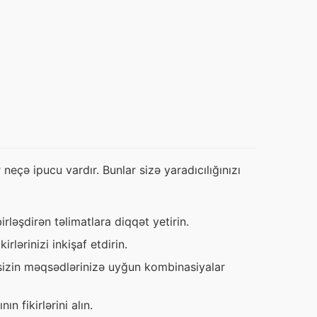
ə ipucu vardır. Bunlar sizə yaradıcılığınızı 
rləşdirən təlimatlara diqqət yetirin.
irlərinizi inkişaf etdirin.
ə sizin məqsədlərinizə uyğun kombinasiyalar
n fikirlərini alın.