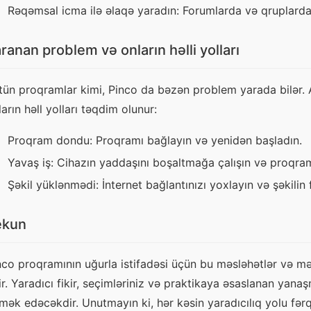
Rəqəmsal icma ilə əlaqə yaradın: Forumlarda və qruplarda 
ranan problem və onların həlli yolları
tün proqramlar kimi, Pinco da bəzən problem yarada bilər. A
ların həll yolları təqdim olunur:
Proqram dondu: Proqramı bağlayın və yenidən başladın.
Yavaş iş: Cihazın yaddaşını boşaltmağa çalışın və proqram
Şəkil yüklənmədi: İnternet bağlantınızı yoxlayın və şəkilin 
ekun
nco proqramının uğurla istifadəsi üçün bu məsləhətlər və məl
ir. Yaradıcı fikir, seçimləriniz və praktikaya əsaslanan ya
mək edəcəkdir. Unutmayın ki, hər kəsin yaradıcılıq yolu fər