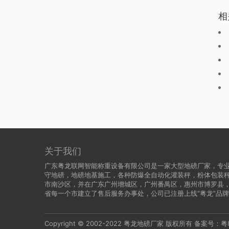
相
关于我们
广东粤龙联网智能称重设备有限公司是一家大型地磅厂家，专业
守地磅，地磅地基施工，各种防爆全自动化灌装秤，粉体包装
市南沙区，并在广东广州增城区，广州番禺区，惠州市博罗县
省每一个市建立了售后服务办事处，公司已注册上线“粤龙”品
Copyright © 2002-2022
粤龙地磅厂家
版权所有 备案号：
粤