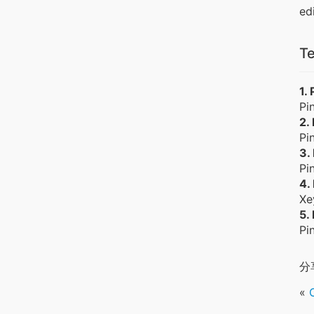
edi
Te
1.
Pi
2.
Pi
3.
Pi
4.
Xe
5.
Pi
分
«