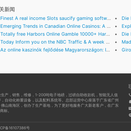
关新闻
Finest A real income Slots saucify gaming software Usa 2026 Online slots games from the Finest Casinos
Die Ev
Emerging Trends in Canadian Online Casinos: A Deep Dive into Instant Play Platforms
Expl
Totally free Harbors Online Gamble 10000+ Harbors For free
Die Rolle
Today Inform you on the NBC Traffic & A week Episode Schedule 2026
Madr
Az online kaszinók fejlődése Magyarországon: Innovációk és Trendek
Giros Sin
生产，销售，维修，1-200吨电子地磅，过磅自助收款机，智能无人值
秤，自动化称重设备，以及配料系统等。总部运营中心座落于广东省广州
，佛山南海区，创办了生产基地，为了更好地服务广大新老客户，在广东
牌商标。
ICP备16107386号