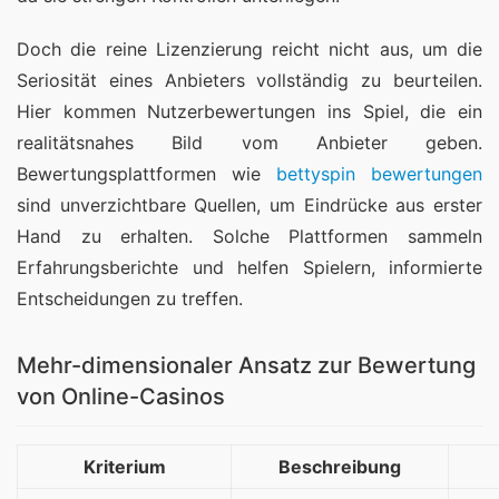
Doch die reine Lizenzierung reicht nicht aus, um die 
Seriosität eines Anbieters vollständig zu beurteilen. 
Hier kommen Nutzerbewertungen ins Spiel, die ein 
realitätsnahes Bild vom Anbieter geben. 
Bewertungsplattformen wie 
bettyspin bewertungen
sind unverzichtbare Quellen, um Eindrücke aus erster 
Hand zu erhalten. Solche Plattformen sammeln 
Erfahrungsberichte und helfen Spielern, informierte 
Entscheidungen zu treffen.
Mehr-dimensionaler Ansatz zur Bewertung
von Online-Casinos
Kriterium
Beschreibung