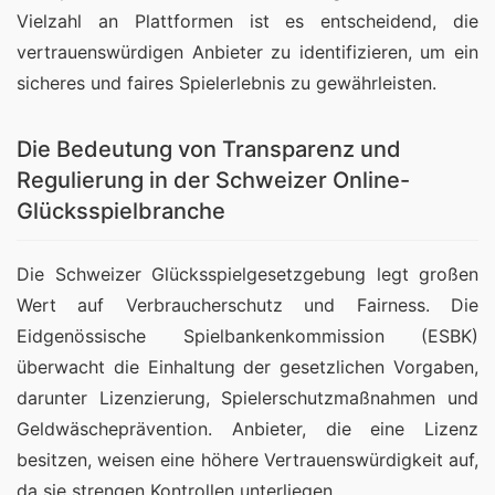
Vielzahl an Plattformen ist es entscheidend, die 
vertrauenswürdigen Anbieter zu identifizieren, um ein 
sicheres und faires Spielerlebnis zu gewährleisten.
Die Bedeutung von Transparenz und
Regulierung in der Schweizer Online-
Glücksspielbranche
Die Schweizer Glücksspielgesetzgebung legt großen 
Wert auf Verbraucherschutz und Fairness. Die 
Eidgenössische Spielbankenkommission (ESBK)
überwacht die Einhaltung der gesetzlichen Vorgaben, 
darunter Lizenzierung, Spielerschutzmaßnahmen und 
Geldwäscheprävention. Anbieter, die eine Lizenz 
besitzen, weisen eine höhere Vertrauenswürdigkeit auf, 
da sie strengen Kontrollen unterliegen.