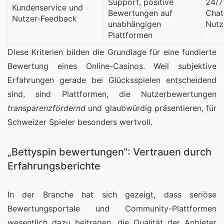
Support, positive
24/7
Kundenservice und
Bewertungen auf
Chat
Nutzer-Feedback
unabhängigen
Nutz
Plattformen
Diese Kriterien bilden die Grundlage für eine fundierte 
Bewertung eines Online-Casinos. Weil subjektive 
Erfahrungen gerade bei Glücksspielen entscheidend 
sind, sind Plattformen, die Nutzerbewertungen 
transparenzfördernd
 und glaubwürdig präsentieren, für 
Schweizer Spieler besonders wertvoll.
„Bettyspin bewertungen“: Vertrauen durch
Erfahrungsberichte
In der Branche hat sich gezeigt, dass seriöse 
Bewertungsportale und Community-Plattformen 
wesentlich dazu beitragen, die Qualität der Anbieter 