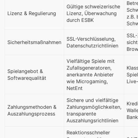
Betr
Gültige schweizerische
Schw
Lizenz & Regulierung
Lizenz, Überwachung
z.B.
durch ESBK
Schw
SSL-
SSL-Verschlüsselung,
Sicherheitsmaßnahmen
sich
Datenschutzrichtlinien
Brow
Vielfältige Spiele mit
Zufallsgeneratoren,
Klas
Spielangebot &
anerkannte Anbieter
Spie
Softwarequalität
wie Microgaming,
Live
NetEnt
Sichere und vielfältige
Kredi
Zahlungsmethoden &
Zahlungsmöglichkeiten,
Walle
Auszahlungsprozess
transparente
Bank
Auszahlungsrichtlinien
Reaktionsschneller