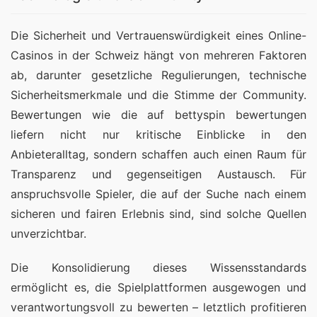
Die Sicherheit und Vertrauenswürdigkeit eines Online-
Casinos in der Schweiz hängt von mehreren Faktoren 
ab, darunter gesetzliche Regulierungen, technische 
Sicherheitsmerkmale und die Stimme der Community. 
Bewertungen wie die auf bettyspin bewertungen 
liefern nicht nur kritische Einblicke in den 
Anbieteralltag, sondern schaffen auch einen Raum für 
Transparenz und gegenseitigen Austausch. Für 
anspruchsvolle Spieler, die auf der Suche nach einem 
sicheren und fairen Erlebnis sind, sind solche Quellen 
unverzichtbar.
Die Konsolidierung dieses Wissensstandards 
ermöglicht es, die Spielplattformen ausgewogen und 
verantwortungsvoll zu bewerten – letztlich profitieren 