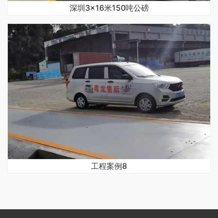
深圳3×16米150吨公磅
工程案例8