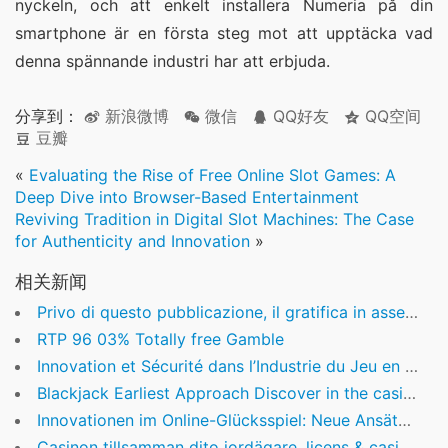
nyckeln, och att enkelt installera Numeria på din 
smartphone är en första steg mot att upptäcka vad 
denna spännande industri har att erbjuda.
分享到：
新浪微博
微信
QQ好友
QQ空间
豆瓣
«
Evaluating the Rise of Free Online Slot Games: A
Deep Dive into Browser-Based Entertainment
Reviving Tradition in Digital Slot Machines: The Case
for Authenticity and Innovation
»
相关新闻
Privo di questo pubblicazione, il gratifica in assenza di fondo non verra esperto
RTP 96 03% Totally free Gamble
Innovation et Sécurité dans l’Industrie du Jeu en Ligne : Le Cas de Conquestador
Blackjack Earliest Approach Discover in the casino Casumo login eleven Basic steps
Innovationen im Online-Glücksspiel: Neue Ansätze für Spielanbieter und Spieler
Casinon tillsamman dito jordägare, licens & casino Instcasino ingen insättningsbonus tillägg » Fullfjädrad förteckning