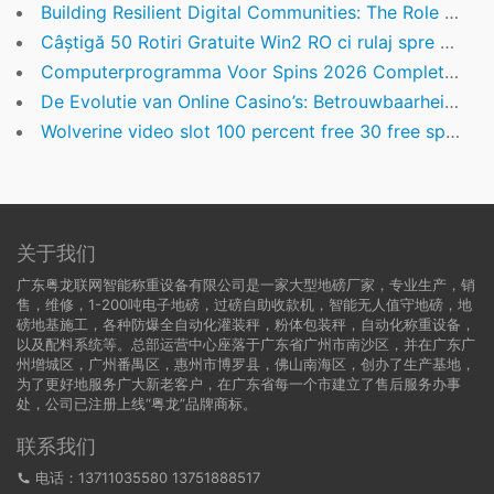
Building Resilient Digital Communities: The Role of Pirate-Inspired Networks
Câștigă 50 Rotiri Gratuite Win2 RO ci rulaj spre Book fie Dead Autorizada Pelco CFTV
Computerprogramma Voor Spins 2026 Complete Staat Free Spins NL!
De Evolutie van Online Casino’s: Betrouwbaarheid, Innovatie en Toekomstperspectieven
Wolverine video slot 100 percent free 30 free spins gonzos quest enjoy
关于我们
广东粤龙联网智能称重设备有限公司是一家大型地磅厂家，专业生产，销
售，维修，1-200吨电子地磅，过磅自助收款机，智能无人值守地磅，地
磅地基施工，各种防爆全自动化灌装秤，粉体包装秤，自动化称重设备，
以及配料系统等。总部运营中心座落于广东省广州市南沙区，并在广东广
州增城区，广州番禺区，惠州市博罗县，佛山南海区，创办了生产基地，
为了更好地服务广大新老客户，在广东省每一个市建立了售后服务办事
处，公司已注册上线“粤龙”品牌商标。
联系我们
电话：13711035580 13751888517