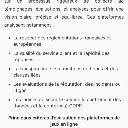
sur un processus rigoureux de collecte de 
témoignages, évaluations, et analyses pour offrir une 
vision claire, précise et équilibrée. Ces plateformes 
analysent notamment :
Le respect des réglementations françaises et
européennes
La qualité du service client et la rapidité des
réponses
La transparence des conditions de bonus et des
clauses liées
Les évaluations de la réputation, des incidents ou
litiges
Les indices de sécurité comme le chiffrement des
données et la conformité GDPR
Principaux critères d’évaluation des plateformes de
jeux en ligne