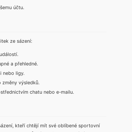
ašemu účtu.
itek ze sázení:
dálostí.
pné a přehledné.
 nebo ligy.
o změny výsledků.
třednictvím chatu nebo e-mailu.
zení, kteří chtějí mít své oblíbené sportovní 