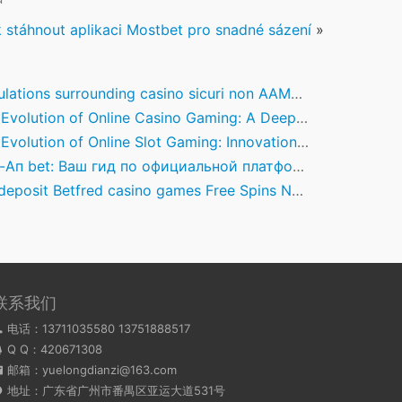
 stáhnout aplikaci Mostbet pro snadné sázení
»
ons surrounding casino sicuri non AAMS in Europe: Guida alla Scelta del Miglior Sito
lution of Online Casino Gaming: A Deep Dive into User Engagement and Game Design
lution of Online Slot Gaming: Innovation, Engagement, and Industry Insights
п bet: Ваш гид по официальной платформе для онлайн развлечений
it Betfred casino games Free Spins NZ 2026 Totally free Revolves No-deposit Added bonus
联系我们
电话：13711035580 13751888517
Q Q：
420671308
邮箱：yuelongdianzi@163.com
地址：广东省广州市番禺区亚运大道531号