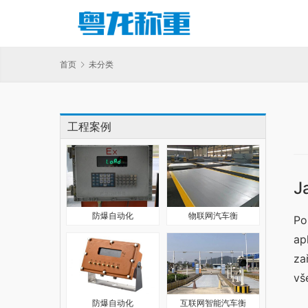
首页
未分类
工程案例
J
防爆自动化
物联网汽车衡
Po
ap
za
vš
防爆自动化
互联网智能汽车衡