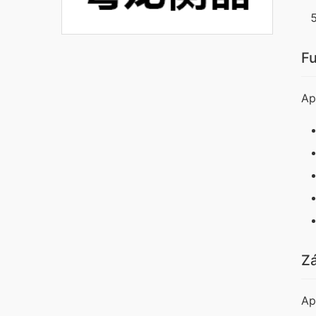
Fu
Ap
Z
Ap