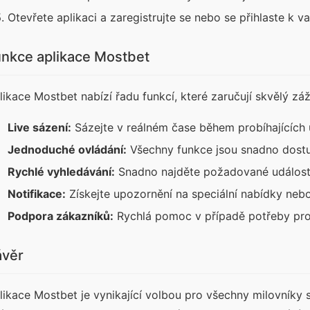
Otevřete aplikaci a zaregistrujte se nebo se přihlaste k v
nkce aplikace Mostbet
likace Mostbet nabízí řadu funkcí, které zaručují skvělý záž
Live sázení:
Sázejte v reálném čase během probíhajících u
Jednoduché ovládání:
Všechny funkce jsou snadno dostu
Rychlé vyhledávání:
Snadno najděte požadované události
Notifikace:
Získejte upozornění na speciální nabídky neb
Podpora zákazníků:
Rychlá pomoc v případě potřeby pros
ávěr
likace Mostbet je vynikající volbou pro všechny milovníky sá