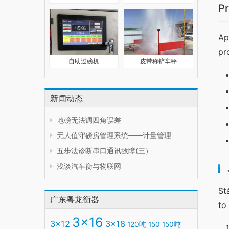
Pr
Ap
pro
自助过磅机
皮带称铲车秤
新闻动态
地磅无法调四角误差
无人值守磅房管理系统——计量管理
五步法诊断串口通讯故障(三）
浅谈汽车衡与物联网
St
广东粤龙衡器
to
3x16
3x12
3x18
120吨
150
150吨