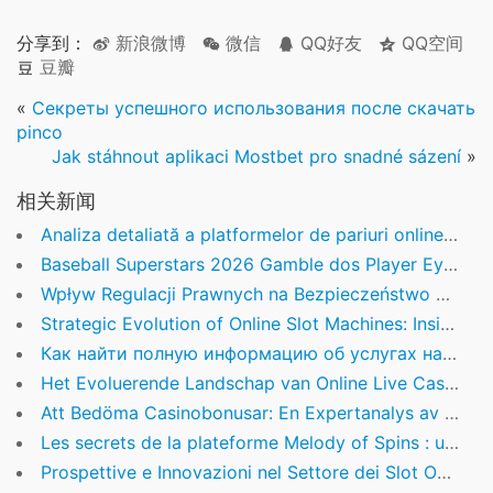
分享到：
新浪微博
微信
QQ好友
QQ空间
豆瓣
«
Секреты успешного использования после скачать
pinco
Jak stáhnout aplikaci Mostbet pro snadné sázení
»
相关新闻
Analiza detaliată a platformelor de pariuri online: Cum să alegi cu încredere
Baseball Superstars 2026 Gamble dos Player Eye of Horus slot sites Video game Online
Wpływ Regulacji Prawnych na Bezpieczeństwo Gry Online: Analiza Rynku Kasynowego w Polsce
Strategic Evolution of Online Slot Machines: Insights for Industry Stakeholders
Как найти полную информацию об услугах на сайте Пин Ап
Het Evoluerende Landschap van Online Live Casino VIP-Programma’s
Att Bedöma Casinobonusar: En Expertanalys av Spelarguide och Bonusvillkor
Les secrets de la plateforme Melody of Spins : une référence pour les amateurs de jeux de hasard en ligne
Prospettive e Innovazioni nel Settore dei Slot Online: Un Focus su Big Bass Amazon Xtreme e le Previsioni per il 2026