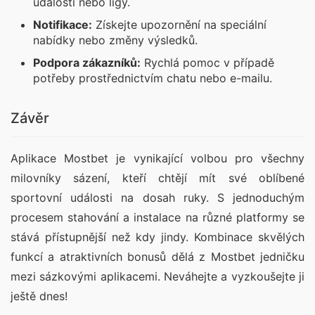
události nebo ligy.
Notifikace:
Získejte upozornění na speciální
nabídky nebo změny výsledků.
Podpora zákazníků:
Rychlá pomoc v případě
potřeby prostřednictvím chatu nebo e-mailu.
Závěr
Aplikace Mostbet je vynikající volbou pro všechny 
milovníky sázení, kteří chtějí mít své oblíbené 
sportovní události na dosah ruky. S jednoduchým 
procesem stahování a instalace na různé platformy se 
stává přístupnější než kdy jindy. Kombinace skvělých 
funkcí a atraktivních bonusů dělá z Mostbet jedničku 
mezi sázkovými aplikacemi. Neváhejte a vyzkoušejte ji 
ještě dnes!