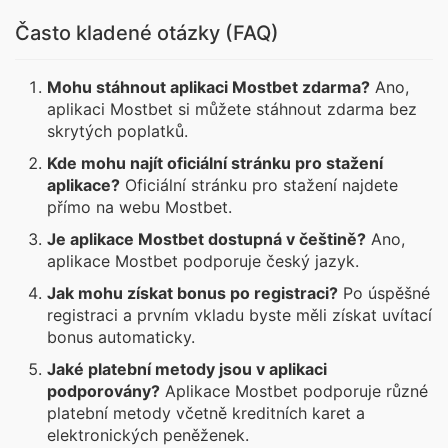
Často kladené otázky (FAQ)
Mohu stáhnout aplikaci Mostbet zdarma?
Ano,
aplikaci Mostbet si můžete stáhnout zdarma bez
skrytých poplatků.
Kde mohu najít oficiální stránku pro stažení
aplikace?
Oficiální stránku pro stažení najdete
přímo na webu Mostbet.
Je aplikace Mostbet dostupná v češtině?
Ano,
aplikace Mostbet podporuje český jazyk.
Jak mohu získat bonus po registraci?
Po úspěšné
registraci a prvním vkladu byste měli získat uvítací
bonus automaticky.
Jaké platební metody jsou v aplikaci
podporovány?
Aplikace Mostbet podporuje různé
platební metody včetně kreditních karet a
elektronických peněženek.