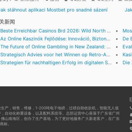
Jak stáhnout aplikaci Mostbet pro snadné sázení
Jak
关新闻
Beste Erreichbar Casinos Brd 2026: Wild North Spielautomat Meine Erfahrungen
Most
Az Online Kaszinók Fejlődése: Innováció, Biztonság és Iparági Trendszek
De Evo
The Future of Online Gambling in New Zealand: Navigating Regulations, Innovation, and Alternatives
Evaluier
Strategisch Advies voor het Winnen op Retro-Arcade Slots: De Diepte van Chicken Road Ice
Kasino ex
Strategien für nachhaltigen Erfolg im digitalen Spin- und Casino-Geschäft
Die Zuk
生产，销售，维修，1-200吨电子地磅，过磅自助收款机，智能无人值
秤，自动化称重设备，以及配料系统等。总部运营中心座落于广东省广州
，佛山南海区，创办了生产基地，为了更好地服务广大新老客户，在广东
牌商标。