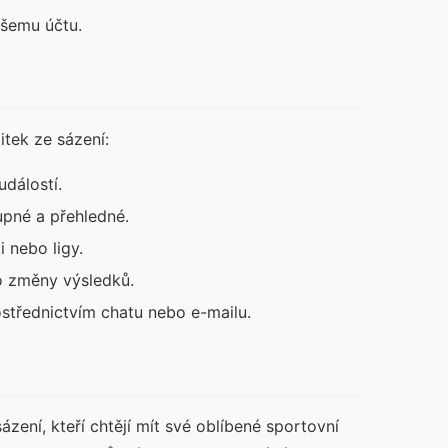
ašemu účtu.
itek ze sázení:
dálostí.
pné a přehledné.
 nebo ligy.
o změny výsledků.
třednictvím chatu nebo e-mailu.
zení, kteří chtějí mít své oblíbené sportovní 