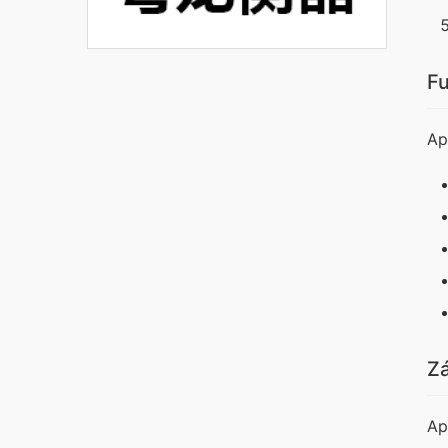
Fu
Ap
Z
Ap