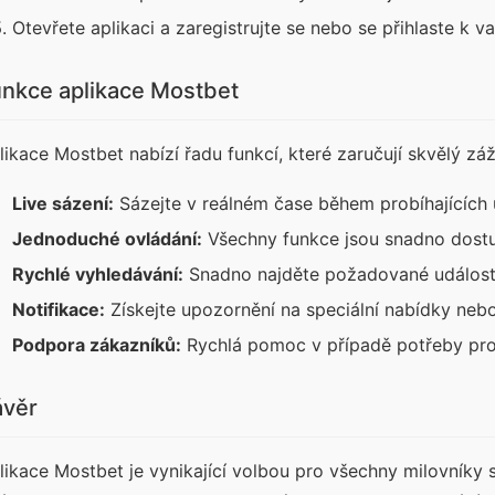
Otevřete aplikaci a zaregistrujte se nebo se přihlaste k v
nkce aplikace Mostbet
likace Mostbet nabízí řadu funkcí, které zaručují skvělý záž
Live sázení:
Sázejte v reálném čase během probíhajících u
Jednoduché ovládání:
Všechny funkce jsou snadno dostu
Rychlé vyhledávání:
Snadno najděte požadované události
Notifikace:
Získejte upozornění na speciální nabídky neb
Podpora zákazníků:
Rychlá pomoc v případě potřeby pros
ávěr
likace Mostbet je vynikající volbou pro všechny milovníky sá