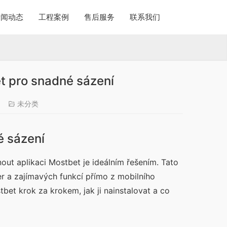
新闻动态
工程案例
售后服务
联系我们
t pro snadné sázení
6
未分类
é sázení
out aplikaci Mostbet je ideálním řešením. Tato 
er a zajímavých funkcí přímo z mobilního 
bet krok za krokem, jak ji nainstalovat a co 