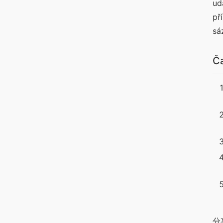
ud
př
sá
Ča
分