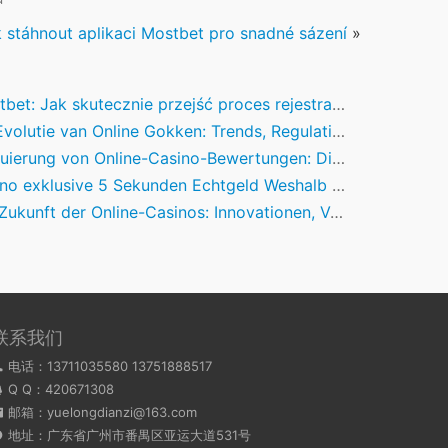
 stáhnout aplikaci Mostbet pro snadné sázení
»
bet: Jak skutecznie przejść proces rejestracji
lutie van Online Gokken: Trends, Regulaties en Verantwoord Spelen
ung von Online-Casino-Bewertungen: Die Bedeutung fundierter Quellen im Glücksspielmarkt
klusive 5 Sekunden Echtgeld Weshalb Schnellheit keinen Triumph Juicy Reels kostenlose 80 Spins bedeutet
unft der Online-Casinos: Innovationen, Vertrauenswürdigkeit und Regulierung
联系我们
电话：13711035580 13751888517
Q Q：
420671308
邮箱：yuelongdianzi@163.com
地址：广东省广州市番禺区亚运大道531号