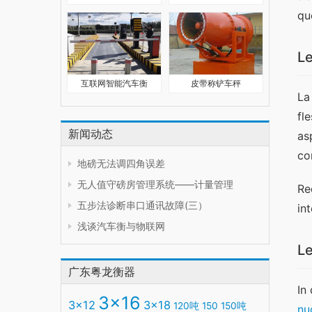
qu
Le
互联网智能汽车衡
皮带称铲车秤
La
fl
新闻动态
as
co
地磅无法调四角误差
无人值守磅房管理系统——计量管理
Re
五步法诊断串口通讯故障(三）
in
浅谈汽车衡与物联网
Le
广东粤龙衡器
In
3x16
3x12
3x18
120吨
150
150吨
nu