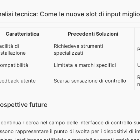
alisi tecnica: Come le nuove slot di input migli
Caratteristica
Precedenti Soluzioni
acilità di
Richiedeva strumenti
P
nstallazione
specializzati
ompatibilità
Limitata a marchi specifici
U
R
eedback utente
Scarsa sensazione di controllo
m
ospettive future
 continua ricerca nel campo delle interfacce di controllo su
ssono rappresentare il punto di svolta per i dispositivi di in