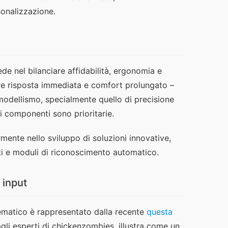
onalizzazione.
iede nel bilanciare affidabilità, ergonomia e
ntire risposta immediata e comfort prolungato –
 modellismo, specialmente quello di precisione
ri componenti sono prioritarie.
ente nello sviluppo di soluzioni innovative,
i e moduli di riconoscimento automatico.
 input
ematico è rappresentato dalla recente
questa
agli esperti di chickenzombies, illustra come un