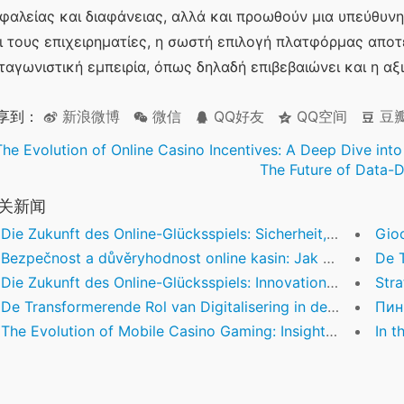
φαλείας και διαφάνειας, αλλά και προωθούν μια υπεύθυνη 
ι τους επιχειρηματίες, η σωστή επιλογή πλατφόρμας αποτ
ταγωνιστική εμπειρία, όπως δηλαδή επιβεβαιώνει και η αξιοπ
享到：
新浪微博
微信
QQ好友
QQ空间
豆
The Evolution of Online Casino Incentives: A Deep Dive int
The Future of Data-D
关新闻
Die Zukunft des Online-Glücksspiels: Sicherheit, Transparenz und Innovation
Gioca
Bezpečnost a důvěryhodnost online kasin: Jak ověřit svůj účet a co to znamená pro hráče
De Toe
Die Zukunft des Online-Glücksspiels: Innovationen, Sicherheit und regulatorischer Wandel
Strategie
De Transformerende Rol van Digitalisering in de Nederlandse Vastgoedsector
Пин А
The Evolution of Mobile Casino Gaming: Insights for Industry Experts
In the r