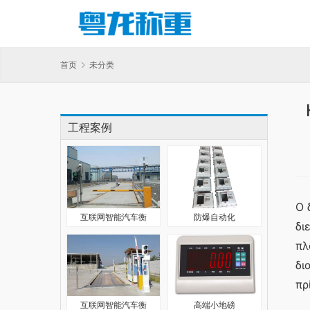
首页
未分类
工程案例
Ο 
互联网智能汽车衡
防爆自动化
δι
πλ
δι
πρ
互联网智能汽车衡
高端小地磅