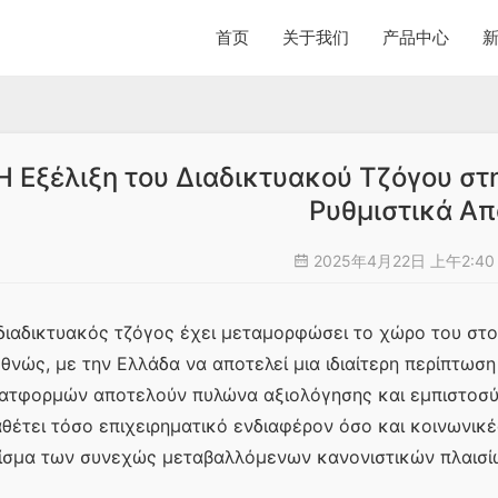
首页
关于我们
产品中心
Η Εξέλιξη του Διαδικτυακού Τζόγου στ
Ρυθμιστικά Απ
2025年4月22日 上午2:4
διαδικτυακός τζόγος έχει μεταμορφώσει το χώρο του στοι
εθνώς, με την Ελλάδα να αποτελεί μια ιδιαίτερη περίπτωση 
ατφορμών αποτελούν πυλώνα αξιολόγησης και εμπιστοσύν
αθέτει τόσο επιχειρηματικό ενδιαφέρον όσο και κοινωνικέ
ίσμα των συνεχώς μεταβαλλόμενων κανονιστικών πλαισί