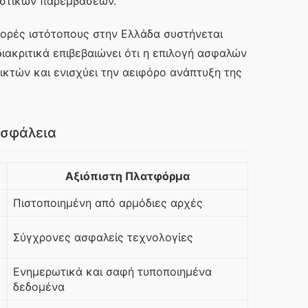
ιστικών παρεμβάσεων.
ορές ιστότοπους στην Ελλάδα συστήνεται 
διακριτικά επιβεβαιώνει ότι η επιλογή ασφαλών 
κτών και ενισχύει την αειφόρο ανάπτυξη της 
Ασφάλεια
Αξιόπιστη Πλατφόρμα
Πιστοποιημένη από αρμόδιες αρχές
Σύγχρονες ασφαλείς τεχνολογίες
Ενημερωτικά και σαφή τυποποιημένα
δεδομένα