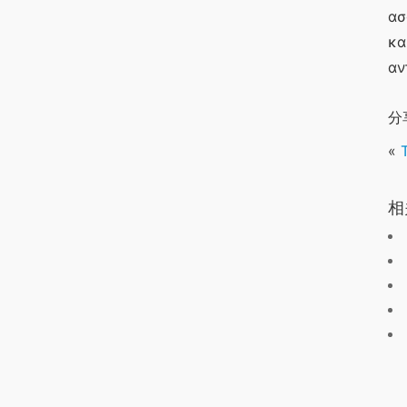
ασ
κα
αν
分
«
相