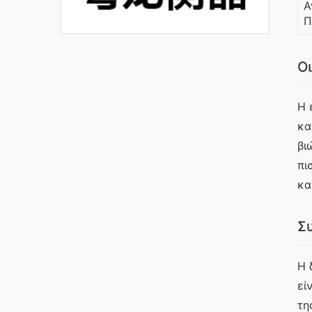
Α
Π
Οι
Η 
κα
βι
πι
κα
Σ
Η 
εί
τη