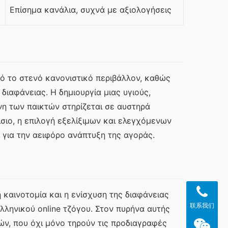
Επίσημα κανάλια, συχνά με αξιολογήσεις
ό το στενό κανονιστικό περιβάλλον, καθώς 
διαφάνειας. Η δημιουργία μιας υγιούς, 
η των παικτών στηρίζεται σε αυστηρά 
σιο, η επιλογή εξελίξιμων και ελεγχόμενων 
ας για την αειφόρο ανάπτυξη της αγοράς.
 καινοτομία και η ενίσχυση της διαφάνειας 
联系我们
λληνικού online τζόγου. Στον πυρήνα αυτής 
ν, που όχι μόνο τηρούν τις προδιαγραφές 