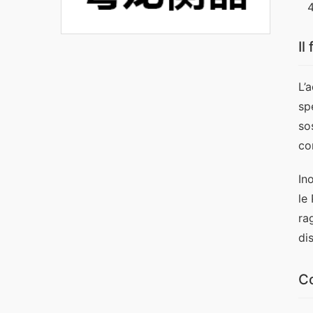
Il
L’
sp
so
co
In
le
ra
di
C