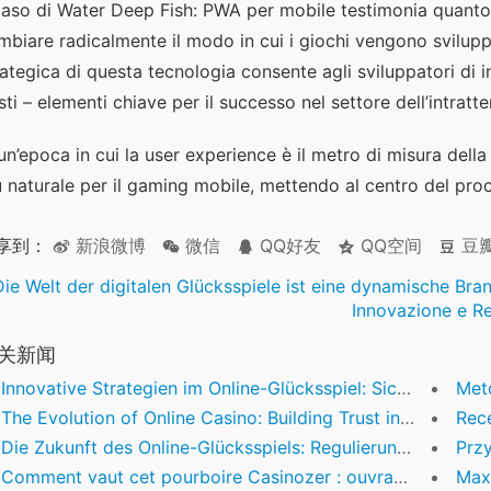
 caso di Water Deep Fish: PWA per mobile testimonia quanto
mbiare radicalmente il modo in cui i giochi vengono sviluppati,
rategica di questa tecnologia consente agli sviluppatori di i
sti – elementi chiave per il successo nel settore dell’intratt
 un’epoca in cui la user experience è il metro di misura della
ù naturale per il gaming mobile, mettendo al centro del proce
享到：
新浪微博
微信
QQ好友
QQ空间
豆
Die Welt der digitalen Glücksspiele ist eine dynamische Bran
Innovazione e Re
关新闻
Innovative Strategien im Online-Glücksspiel: Sicherheit, Transparenz und die Rolle vertrauenswürdiger Anbieter
Metod
The Evolution of Online Casino: Building Trust in a Rapidly Changing Industry
Recenze 
Die Zukunft des Online-Glücksspiels: Regulierung, Innovation und verantwortungsvolles Angebot
Przys
Comment vaut cet pourboire Casinozer : ouvrage technique sauf que bilans instructifs GH
Maximie