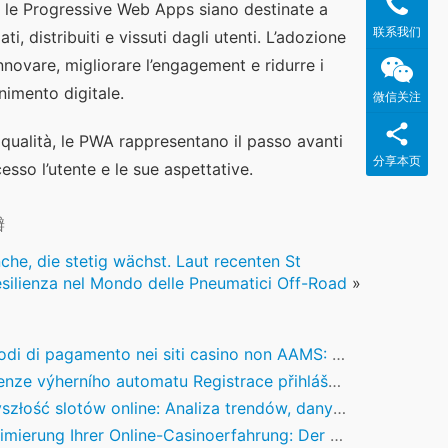
 le Progressive Web Apps siano destinate a 
联系我们
 distribuiti e vissuti dagli utenti. L’adozione 
nnovare, migliorare l’engagement e ridurre i 
enimento digitale.
微信关注
 qualità, le PWA rappresentano il passo avanti 
分享本页
sso l’utente e le sue aspettative.
瓣
che, die stetig wächst. Laut recenten St
silienza nel Mondo delle Pneumatici Off-Road
»
i di pagamento nei siti casino non AAMS: Cosa sapere
výherního automatu Registrace přihlášení Gate777 Pharaoh's Luck, RTP a možná i bonusy
złość slotów online: Analiza trendów, danych i innowacji
rung Ihrer Online-Casinoerfahrung: Der Einfluss von attraktiven Bonusangeboten