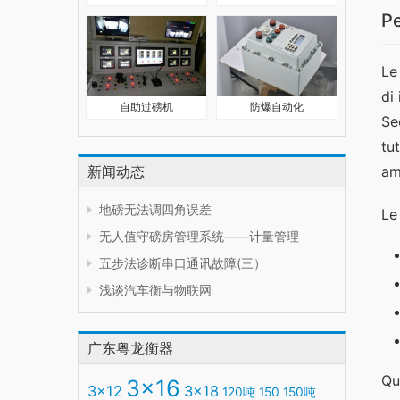
Pe
Le
di
自助过磅机
防爆自动化
Se
tu
新闻动态
am
地磅无法调四角误差
Le
无人值守磅房管理系统——计量管理
五步法诊断串口通讯故障(三）
浅谈汽车衡与物联网
广东粤龙衡器
Qu
3x16
3x12
3x18
120吨
150
150吨