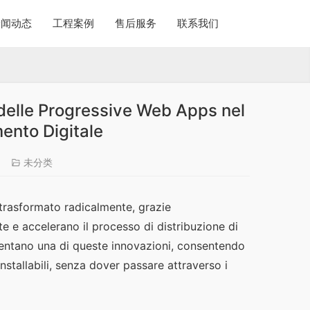
新闻动态
工程案例
售后服务
联系我们
 delle Progressive Web Apps nel
mento Digitale
4
未分类
è trasformato radicalmente, grazie 
e e accelerano il processo di distribuzione di 
entano una di queste innovazioni, consentendo 
installabili, senza dover passare attraverso i 