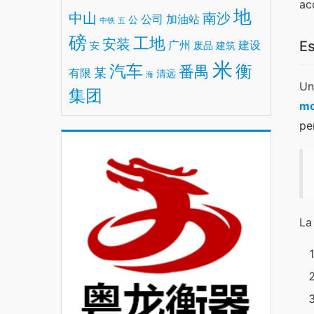
ac
地
中山
南沙
公司
加油站
公
中铁
五
磅
工地
安装
广州
建设
Es
安
废品
建筑
米
汽车
衡
番禺
某
有限
清远
海
Un
集团
mo
pe
La