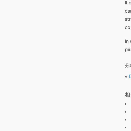
Il
ca
st
co
In
pi
分
«
相