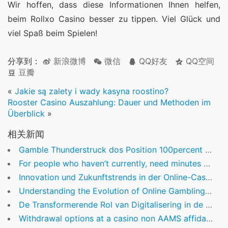
Wir hoffen, dass diese Informationen Ihnen helfen, 
beim Rollxo Casino besser zu tippen. Viel Glück und 
viel Spaß beim Spielen!
分享到：
新浪微博
微信
QQ好友
QQ空间
豆瓣
«
Jakie są zalety i wady kasyna roostino?
Rooster Casino Auszahlung: Dauer und Methoden im
Überblick
»
相关新闻
Gamble Thunderstruck dos Position 100percent free otherwise A real income 30 free spins no deposit casino Today!
For people who haven’t currently, need minutes to create an account with our team
Innovation und Zukunftstrends in der Online-Casino-Industrie: Ein Ausblick bis 2026
Understanding the Evolution of Online Gambling Transactions: Payment Methods and Customer Trust
De Transformerende Rol van Digitalisering in de Nederlandse Vastgoedsector
Withdrawal options at a casino non AAMS affidabile explained