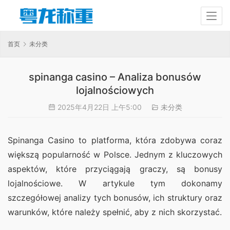
首页
未分类
spinanga casino – Analiza bonusów
lojalnościowych
2025年4月22日 上午5:00
未分类
Spinanga Casino to platforma, która zdobywa coraz 
większą popularność w Polsce. Jednym z kluczowych 
aspektów, które przyciągają graczy, są bonusy 
lojalnościowe. W artykule tym dokonamy 
szczegółowej analizy tych bonusów, ich struktury oraz 
warunków, które należy spełnić, aby z nich skorzystać.