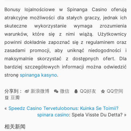
Bonusy lojalnościowe w Spinanga Casino oferują 
atrakcyjne możliwości dla stałych graczy, jednak ich 
skuteczne wykorzystanie wymaga zrozumienia 
warunków, które się z nimi wiążą. Użytkownicy 
powinni dokładnie zapoznać się z regulaminem oraz 
zasadami promocji, aby uniknąć niedogodności i 
maksymalnie skorzystać z dostępnych ofert. Dla 
bardziej szczegółowych informacji można odwiedzić 
stronę 
spinanga kasyno
.
分享到：
新浪微博
微信
QQ好友
QQ空间
豆瓣
«
Speedz Casino Tervetulobonus: Kuinka Se Toimii?
spinara casino
: Spela Visste Du Detta? »
相关新闻