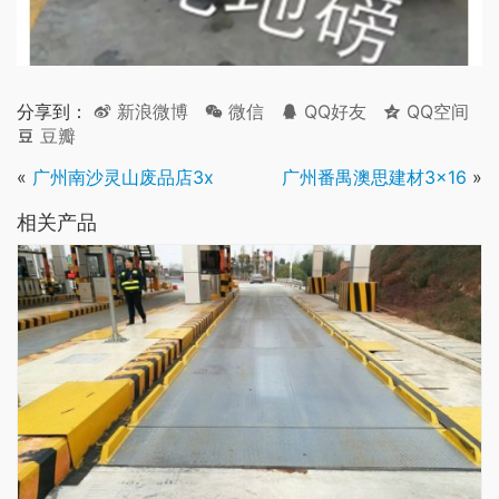
分享到：
新浪微博
微信
QQ好友
QQ空间
豆瓣
«
广州南沙灵山废品店3x
广州番禺澳思建材3×16
»
相关产品