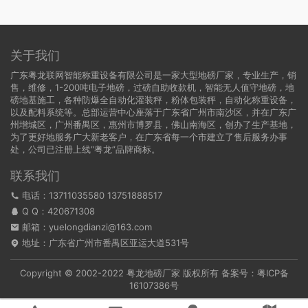
关于我们
广东粤龙联网智能称重设备有限公司是一家大型地磅厂家，专业生产，销
售，维修，1-200吨电子地磅，过磅自助收款机，智能无人值守地磅，地
磅地基施工，各种防爆全自动化灌装秤，粉体包装秤，自动化称重设备，
以及配料系统等。总部运营中心座落于广东省广州市南沙区，并在广东广
州增城区，广州番禺区，惠州市博罗县，佛山南海区，创办了生产基地，
为了更好地服务广大新老客户，在广东省每一个市建立了售后服务办事
处，公司已注册上线“粤龙”品牌商标。
联系我们
电话：13711035580 13751888517
Q Q：
420671308
邮箱：yuelongdianzi@163.com
地址：广东省广州市番禺区亚运大道531号
Copyright © 2002-2022
粤龙地磅厂家
版权所有 备案号：
粤ICP备
16107386号