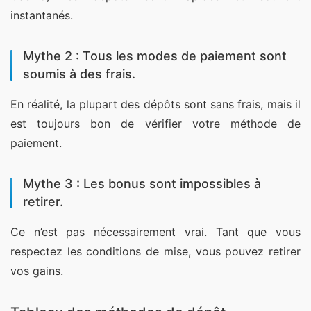
instantanés.
Mythe 2 : Tous les modes de paiement sont
soumis à des frais.
En réalité, la plupart des dépôts sont sans frais, mais il 
est toujours bon de vérifier votre méthode de 
paiement.
Mythe 3 : Les bonus sont impossibles à
retirer.
Ce n’est pas nécessairement vrai. Tant que vous 
respectez les conditions de mise, vous pouvez retirer 
vos gains.