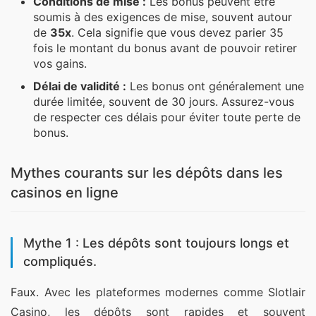
Conditions de mise :
Les bonus peuvent être
soumis à des exigences de mise, souvent autour
de
35x
. Cela signifie que vous devez parier 35
fois le montant du bonus avant de pouvoir retirer
vos gains.
Délai de validité :
Les bonus ont généralement une
durée limitée, souvent de 30 jours. Assurez-vous
de respecter ces délais pour éviter toute perte de
bonus.
Mythes courants sur les dépôts dans les
casinos en ligne
Mythe 1 : Les dépôts sont toujours longs et
compliqués.
Faux. Avec les plateformes modernes comme Slotlair 
Casino, les dépôts sont rapides et souvent 