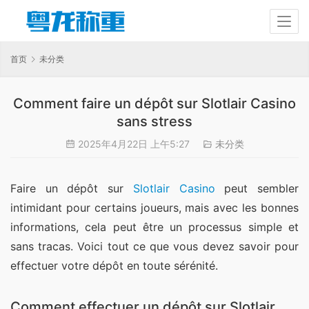
首页
未分类
Comment faire un dépôt sur Slotlair Casino
sans stress
2025年4月22日 上午5:27
未分类
Faire un dépôt sur 
Slotlair Casino
 peut sembler 
intimidant pour certains joueurs, mais avec les bonnes 
informations, cela peut être un processus simple et 
sans tracas. Voici tout ce que vous devez savoir pour 
effectuer votre dépôt en toute sérénité.
Comment effectuer un dépôt sur Slotlair