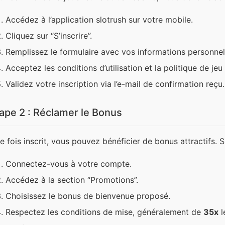
Accédez à l’application slotrush sur votre mobile.
Cliquez sur “S’inscrire”.
Remplissez le formulaire avec vos informations personnel
Acceptez les conditions d’utilisation et la politique de je
Validez votre inscription via l’e-mail de confirmation reçu.
ape 2 : Réclamer le Bonus
e fois inscrit, vous pouvez bénéficier de bonus attractifs. 
Connectez-vous à votre compte.
Accédez à la section “Promotions”.
Choisissez le bonus de bienvenue proposé.
Respectez les conditions de mise, généralement de
35x
l