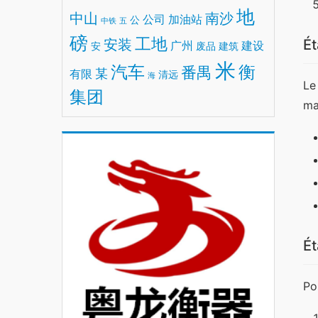
地
中山
南沙
公司
加油站
公
中铁
五
磅
工地
安装
Ét
广州
建设
安
废品
建筑
米
汽车
衡
番禺
某
有限
清远
海
Le
集团
ma
Ét
Po