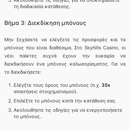
Ακολουθήστε τις οδηγίες για να ολοκληρώσετε
τη διαδικασία κατάθεσης.
Βήμα 3: Διεκδίκηση μπόνους
Μην ξεχάσετε να ελέγξετε τις προσφορές και τα 
μπόνους που είναι διαθέσιμα. Στο Skyhills Casino, οι 
νέοι παίκτες συχνά έχουν την ευκαιρία να 
διεκδικήσουν ένα μπόνους καλωσορίσματος. Για να 
το διεκδικήσετε:
Ελέγξτε τους όρους του μπόνους (π.χ.
35x
απαιτήσεις στοιχηματισμού).
Επιλέξτε το μπόνους κατά την κατάθεση σας.
Ακολουθήστε τις οδηγίες για να ενεργοποιήσετε
το μπόνους.