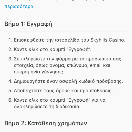
περισσότερα
.
Βήμα 1: Εγγραφή
Επισκεφθείτε την ιστοσελίδα του Skyhills Casino.
Κάντε κλικ στο κουμπί “Εγγραφή”.
Συμπληρώστε την φόρμα με τα προσωπικά σας
στοιχεία, όπως όνομα, επώνυμο, email και
ημερομηνία γέννησης.
Δημιουργήστε έναν ασφαλή κωδικό πρόσβασης.
Αποδεχτείτε τους όρους και προϋποθέσεις.
Κάντε κλικ στο κουμπί “Εγγραφή” για να
ολοκληρώσετε τη διαδικασία.
Βήμα 2: Κατάθεση χρημάτων