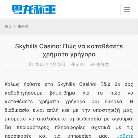
首页
未分类
Skyhills Casino: Πώς να καταθέσετε
χρήματα γρήγορα
2025年4月22日 上午5:42
未分类
Καλώς ήρθατε στο Skyhills Casino! Εδώ θα σας 
καθοδηγήσουμε βήμα-βήμα για το πώς να 
καταθέσετε χρήματα γρήγορα και εύκολα. Η 
διαδικασία είναι απλή και με την υποστήριξή μας, 
μπορείτε να απολαύσετε τη διαδικασία με σιγουριά. 
Για περισσότερες πληροφορίες σχετικά με τις 
προσφορές και τις υπηρεσίες μας, 
μάθετε 