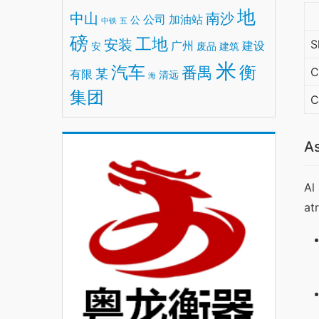
地
中山
南沙
公司
加油站
公
中铁
五
磅
工地
安装
S
广州
建设
安
废品
建筑
米
汽车
衡
番禺
C
某
有限
清远
海
集团
C
As
Al
at