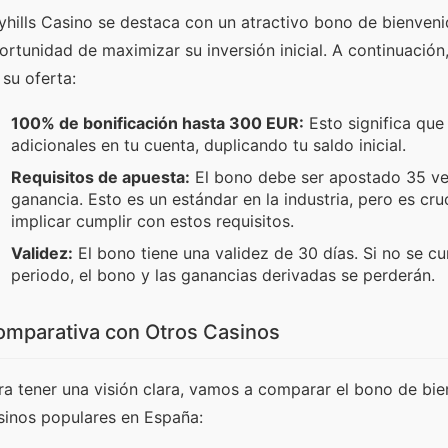
yhills Casino se destaca con un atractivo bono de bienveni
ortunidad de maximizar su inversión inicial. A continuación, 
 su oferta:
100% de bonificación hasta 300 EUR:
Esto significa que
adicionales en tu cuenta, duplicando tu saldo inicial.
Requisitos de apuesta:
El bono debe ser apostado 35 vec
ganancia. Esto es un estándar en la industria, pero es cr
implicar cumplir con estos requisitos.
Validez:
El bono tiene una validez de 30 días. Si no se c
periodo, el bono y las ganancias derivadas se perderán.
mparativa con Otros Casinos
ra tener una visión clara, vamos a comparar el bono de bien
sinos populares en España: