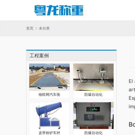
首页
未分类
工程案例
El
ar
物联网汽车衡
防爆自动化
Es
im
Bo
皮带称铲车秤
防爆自动化