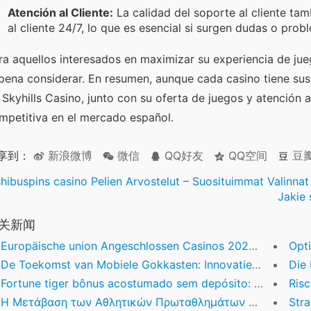
Atención al Cliente:
La calidad del soporte al cliente tam
al cliente 24/7, lo que es esencial si surgen dudas o prob
ra aquellos interesados en maximizar su experiencia de jue
 pena considerar. En resumen, aunque cada casino tiene sus 
 Skyhills Casino, junto con su oferta de juegos y atención al
mpetitiva en el mercado español.
享到：
新浪微博
微信
QQ好友
QQ空间
豆
shibuspins casino Pelien Arvostelut – Suosituimmat Valinnat
Jakie
关新闻
Europäische union Angeschlossen Casinos 2026 Play erstes testament the Best Casinos inside Europe
Optimis
De Toekomst van Mobiele Gokkasten: Innovaties en de Rol van iOS Casino-Apps
Die Evo
Fortune tiger bônus acostumado sem depósito: Barulho Baliza Cada e Casto para 2026 blaze login Sem Enrolação
Rischi 
Η Μετάβαση των Αθλητικών Πρωταθλημάτων σε Ψηφιακές Πλατφόρμες: Η Σημασία της Ψηφιακής Συμμετοχής
Strategie