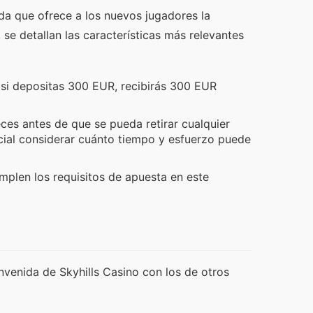
da que ofrece a los nuevos jugadores la 
se detallan las características más relevantes 
 si depositas 300 EUR, recibirás 300 EUR
es antes de que se pueda retirar cualquier
ucial considerar cuánto tiempo y esfuerzo puede
umplen los requisitos de apuesta en este
venida de Skyhills Casino con los de otros 