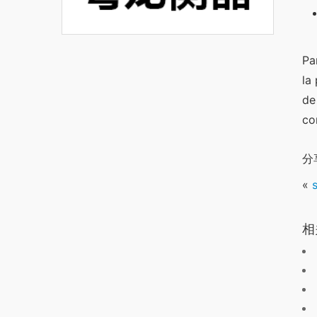
Pa
la
de
co
分
«
相