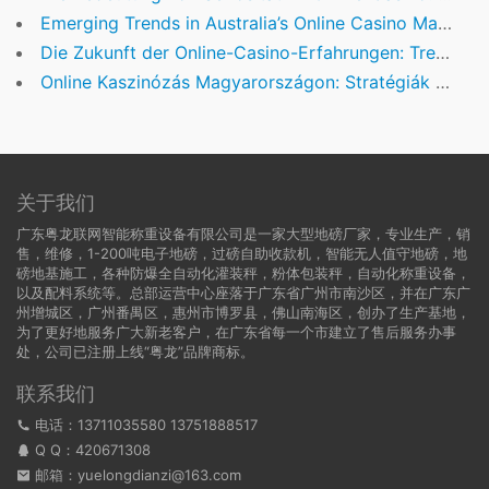
Emerging Trends in Australia’s Online Casino Market: A Deep Dive into User Trust and Regulatory Compliance
Die Zukunft der Online-Casino-Erfahrungen: Trends für 2025
Online Kaszinózás Magyarországon: Stratégiák és Szabályozások
关于我们
广东粤龙联网智能称重设备有限公司是一家大型地磅厂家，专业生产，销
售，维修，1-200吨电子地磅，过磅自助收款机，智能无人值守地磅，地
磅地基施工，各种防爆全自动化灌装秤，粉体包装秤，自动化称重设备，
以及配料系统等。总部运营中心座落于广东省广州市南沙区，并在广东广
州增城区，广州番禺区，惠州市博罗县，佛山南海区，创办了生产基地，
为了更好地服务广大新老客户，在广东省每一个市建立了售后服务办事
处，公司已注册上线“粤龙”品牌商标。
联系我们
电话：13711035580 13751888517
Q Q：
420671308
邮箱：yuelongdianzi@163.com