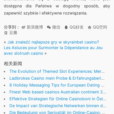
dostępna dla Państwa w dogodny sposób, aby 
zapewnić szybkie i efektywne rozwiązania.
分享到：
新浪微博
微信
QQ好友
QQ空间
豆瓣
«
Jak znaleźć najlepsze gry w skyrainbet casino?
Les Astuces pour Surmonter la Dépendance au Jeu
avec slotrush casino
»
相关新闻
The Evolution of Themed Slot Experiences: Merging Creativity With Technology
Ladbrokes Casino mein Probe & Erfahrungsbericht
8 Holiday Messaging Tips for European Dating at Apottershands.Org
Finest Web based casinos Australian continent 2026 Find Greatest Aussie casino Unibet casino Gambling enterprise
Effektive Strategien für Online Casinoboni in Österreich: Eine Analyse des Wettumfelds
De Impact van Strategische Netwerken binnen de Digitale Marktplaatsen — Een Diepgaande Analyse
Die Bedeutung von Seriosität im Online-Casino: Ein Blick auf vertrauenswürdige Anbieter