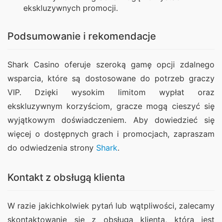
ekskluzywnych promocji.
Podsumowanie i rekomendacje
Shark Casino oferuje szeroką gamę opcji zdalnego 
wsparcia, które są dostosowane do potrzeb graczy 
VIP. Dzięki wysokim limitom wypłat oraz 
ekskluzywnym korzyściom, gracze mogą cieszyć się 
wyjątkowym doświadczeniem. Aby dowiedzieć się 
więcej o dostępnych grach i promocjach, zapraszam 
do odwiedzenia strony 
Shark
.
Kontakt z obsługą klienta
W razie jakichkolwiek pytań lub wątpliwości, zalecamy 
skontaktowanie się z obsługą klienta, która jest 