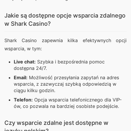
Jakie są dostępne opcje wsparcia zdalnego
w Shark Casino?
Shark Casino zapewnia kilka efektywnych opcji 
wsparcia, w tym:
Live chat:
Szybka i bezpośrednia pomoc
dostępna 24/7.
Email:
Możliwość przesyłania zapytań na adres
wsparcia, z zazwyczaj szybką odpowiedzią w
ciągu kilku godzin.
Telefon:
Opcja wsparcia telefonicznego dla VIP-
ów, co pozwala na bardziej osobiste podejście.
Czy wsparcie zdalne jest dostępne w