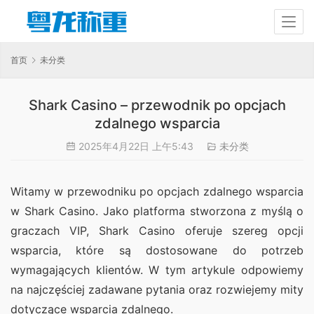
首页
未分类
Shark Casino – przewodnik po opcjach
zdalnego wsparcia
2025年4月22日 上午5:43
未分类
Witamy w przewodniku po opcjach zdalnego wsparcia 
w Shark Casino. Jako platforma stworzona z myślą o 
graczach VIP, Shark Casino oferuje szereg opcji 
wsparcia, które są dostosowane do potrzeb 
wymagających klientów. W tym artykule odpowiemy 
na najczęściej zadawane pytania oraz rozwiejemy mity 
dotyczące wsparcia zdalnego.