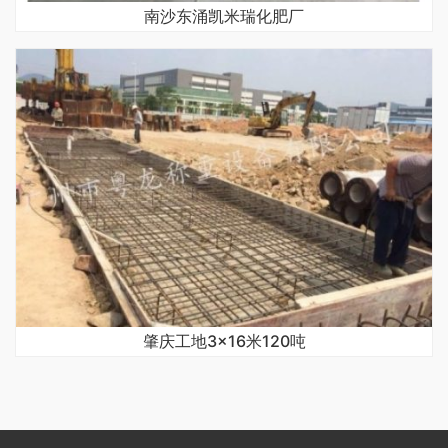
南沙东涌凯米瑞化肥厂
肇庆工地3×16米120吨