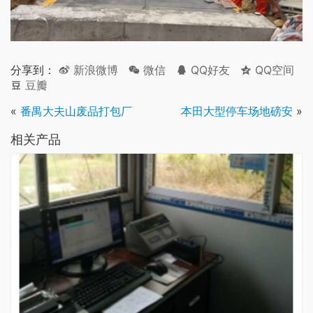
分享到：
新浪微博
微信
QQ好友
QQ空间
豆瓣
«
番禺大夫山废品打包厂
本田大型停车场地磅安
»
相关产品