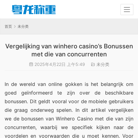
首页
未分类
Vergelijking van winhero casino’s Bonussen
met die van concurrenten
2025年4月22日 上午5:49
未分类
In de wereld van online gokken is het belangrijk om 
goed geïnformeerd te zijn over de beschikbare 
bonussen. Dit geldt vooral voor de mobiele gebruikers 
die graag onderweg spelen. In dit artikel vergelijken 
we de bonussen van Winhero Casino met die van zijn 
concurrenten, waarbij we specifiek kijken naar de 
voordelen en voorwaarden die u moet kennen. Voor 