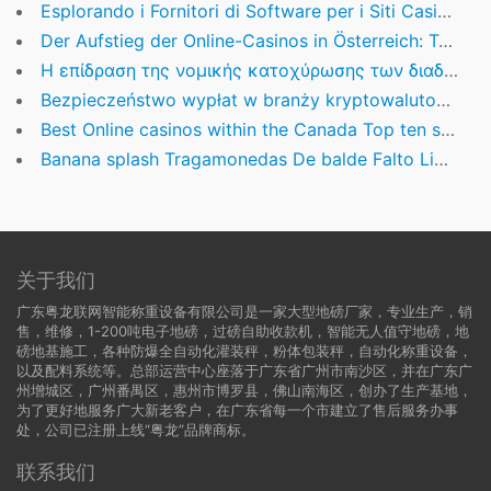
Esplorando i Fornitori di Software per i Siti Casino Non AAMS
Der Aufstieg der Online-Casinos in Österreich: Trends, Qualität und Vertrauenswürdigkeit
Η επίδραση της νομικής κατοχύρωσης των διαδικτυακών καζίνο στην ελληνική αγορά τυχερών παιχνιδιών
Bezpieczeństwo wypłat w branży kryptowalutowej: Kluczowe aspekty i najlepsze praktyki
Best Online casinos within the Canada Top ten spectra $1 deposit Checklist 2026
Banana splash Tragamonedas De balde Falto Liberar
关于我们
广东粤龙联网智能称重设备有限公司是一家大型地磅厂家，专业生产，销
售，维修，1-200吨电子地磅，过磅自助收款机，智能无人值守地磅，地
磅地基施工，各种防爆全自动化灌装秤，粉体包装秤，自动化称重设备，
以及配料系统等。总部运营中心座落于广东省广州市南沙区，并在广东广
州增城区，广州番禺区，惠州市博罗县，佛山南海区，创办了生产基地，
为了更好地服务广大新老客户，在广东省每一个市建立了售后服务办事
处，公司已注册上线“粤龙”品牌商标。
联系我们