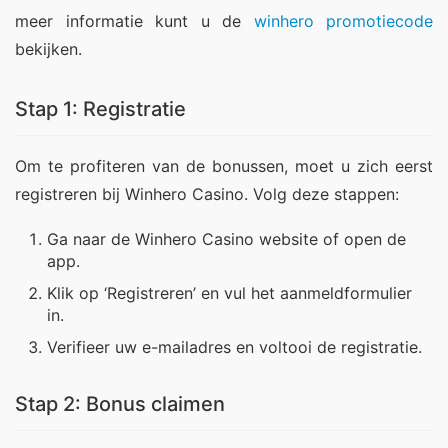
meer informatie kunt u de 
winhero promotiecode
bekijken.
Stap 1: Registratie
Om te profiteren van de bonussen, moet u zich eerst 
registreren bij Winhero Casino. Volg deze stappen:
Ga naar de Winhero Casino website of open de
app.
Klik op ‘Registreren’ en vul het aanmeldformulier
in.
Verifieer uw e-mailadres en voltooi de registratie.
Stap 2: Bonus claimen