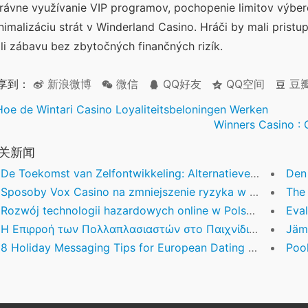
rávne využívanie VIP programov, pochopenie limitov výberov
nimalizáciu strát v Winderland Casino. Hráči by mali pristu
ili zábavu bez zbytočných finančných rizík.
享到：
新浪微博
微信
QQ好友
QQ空间
豆
Hoe de Wintari Casino Loyaliteitsbeloningen Werken
Winners Casino :
关新闻
De Toekomst van Zelfontwikkeling: Alternatieve Wegen en Innovatieve Methodes
Den Näs
Sposoby Vox Casino na zmniejszenie ryzyka w zakładach sportowych
The ave
Rozwój technologii hazardowych online w Polsce: wyzwania i przyszłość rynku
Evaluatin
Η Επιρροή των Πολλαπλασιαστών στο Παιχνίδι Sweet Bonanza
Jämför
8 Holiday Messaging Tips for European Dating at Apottershands.Org
Pool G