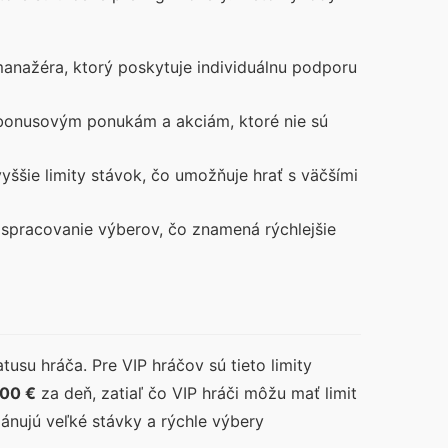
anažéra, ktorý poskytuje individuálnu podporu
 bonusovým ponukám a akciám, ktoré nie sú
ššie limity stávok, čo umožňuje hrať s väčšími
spracovanie výberov, čo znamená rýchlejšie
tusu hráča. Pre VIP hráčov sú tieto limity 
00 €
 za deň, zatiaľ čo VIP hráči môžu mať limit 
plánujú veľké stávky a rýchle výbery 