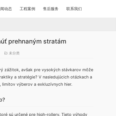
新闻动态
工程案例
售后服务
联系我们
núť prehnaným stratám
7
未分类
ý zážitok, avšak pre vysokých stávkarov môže 
aktiky a stratégie? V nasledujúcich otázkach a 
limitov výberov a exkluzívnych hier.
o?
ré sú určené pre high-rollery. Tieto výhody 