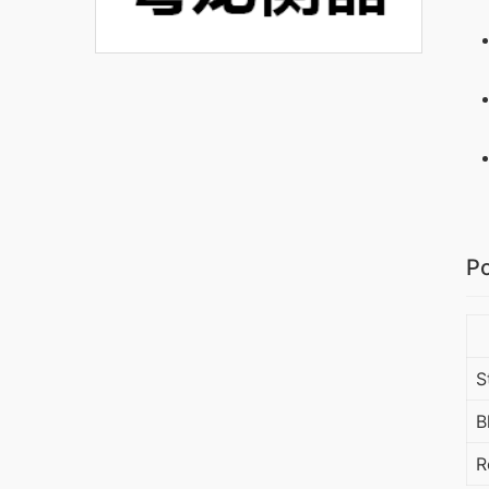
Po
S
B
R