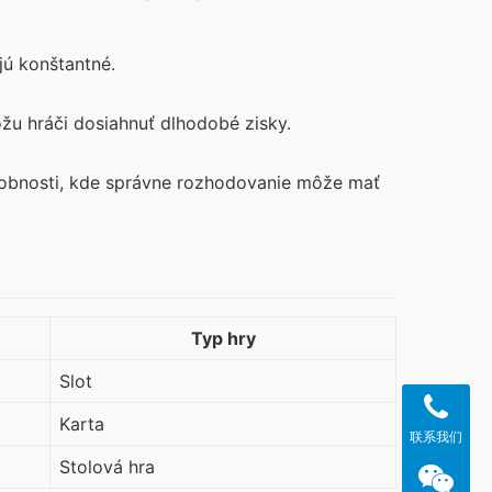
jú konštantné.
žu hráči dosiahnuť dlhodobé zisky.
odobnosti, kde správne rozhodovanie môže mať
Typ hry
Slot
Karta
联系我们
Stolová hra