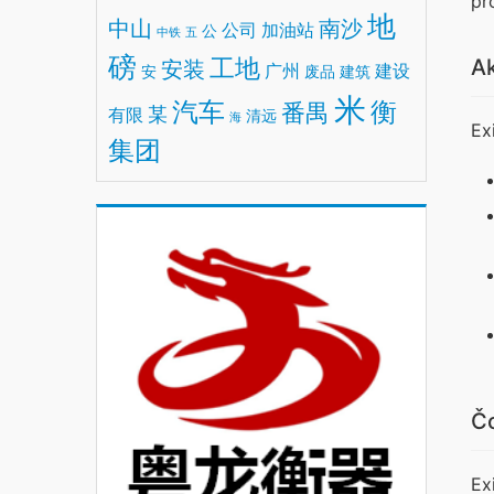
pr
地
中山
南沙
公司
加油站
公
中铁
五
磅
工地
Ak
安装
广州
建设
安
废品
建筑
米
汽车
衡
番禺
某
有限
清远
海
Ex
集团
Čo
Ex