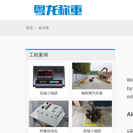
首页
未分类
工程案例
Wi
by
高端小地磅
物联网汽车衡
od
Ak
VI
防爆自动化
高端小地磅