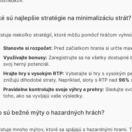
ostriedkov.
é sú najlepšie stratégie na minimalizáciu strát?
istuje niekoľko stratégií, ktoré môžu pomôcť hráčom vyhn
Stanovte si rozpočet:
Pred začiatkom hrania si určte max
Využívajte bonusy:
Zaregistrujte sa na všetky dostupné 
svoj herný potenciál.
Hrajte hry s vysokým RTP:
Vyberajte si hry s vysokým p
znižujú dlhodobé straty. Napríklad, sloty s RTP nad
96%
s
Pravidelne kontrolujte svoje výhry a prehry:
Sledujte svo
toho, ako sa vyvíjajú vaše výsledky.
 sú bežné mýty o hazardných hrách?
istuje mnoho mýtov, ktoré sa spájajú s hazardnými hrami. Tu