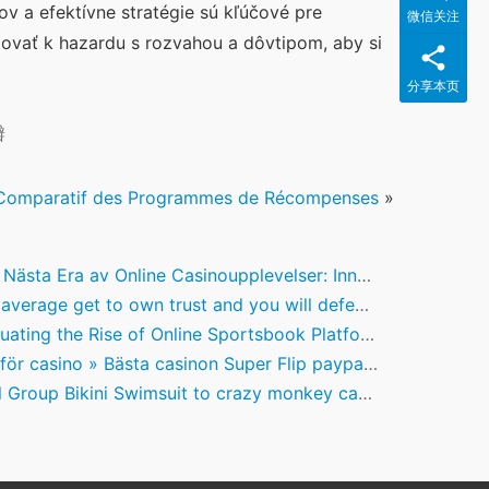
 a efektívne stratégie sú kľúčové pre 
微信关注
povať k hazardu s rozvahou a dôvtipom, aby si 
分享本页
瓣
 Comparatif des Programmes de Récompenses
»
ta Era av Online Casinoupplevelser: Innovation, Säkerhet och Ansvarsfullt Spelande
rage get to own trust and you will defense, this company obtained a Rating
g the Rise of Online Sportsbook Platforms in Canada: A Deep Dive into Regulatory and Market Dynamics
 casino » Bästa casinon Super Flip paypal online inom Sverige 2026
roup Bikini Swimsuit to crazy monkey casino bonus have Pool Group