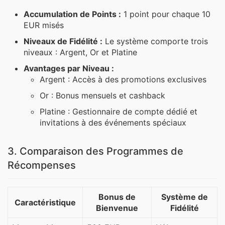
Accumulation de Points :
1 point pour chaque 10
EUR misés
Niveaux de Fidélité :
Le système comporte trois
niveaux : Argent, Or et Platine
Avantages par Niveau :
Argent : Accès à des promotions exclusives
Or : Bonus mensuels et cashback
Platine : Gestionnaire de compte dédié et
invitations à des événements spéciaux
3. Comparaison des Programmes de
Récompenses
Bonus de
Système de
Caractéristique
Bienvenue
Fidélité