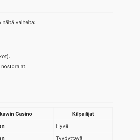
näitä vaiheita:
kot).
nostorajat.
ikawin Casino
Kilpailijat
en
Hyvä
en
Tyydyttävä