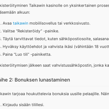
kisteröityminen Taikawin kasinolle on yksinkertainen prosess
äsemään alkuun:
Avaa
taikawin
mobiilisovellus tai verkkosivusto.
Valitse “Rekisteröidy” -painike.
Täytä tarvittavat tiedot, kuten sähköpostiosoite, salasana 
Hyväksy käyttöehdot ja vahvista ikäsi (vähintään 18 vuott
Paina “Luo tili” -painiketta.
kisteröitymisen jälkeen saat vahvistussähköpostin, jonka kaut
ihe 2: Bonuksen lunastaminen
ikawin tarjoaa houkuttelevia bonuksia uusille pelaajille. Näi
Kirjaudu sisään tilillesi.