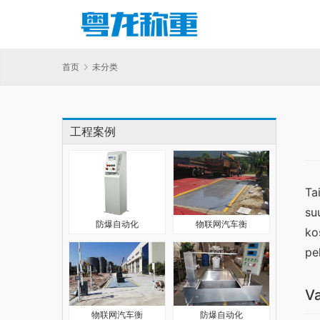
首页
未分类
工程案例
Ta
su
防爆自动化
物联网汽车衡
ko
pe
Va
物联网汽车衡
防爆自动化