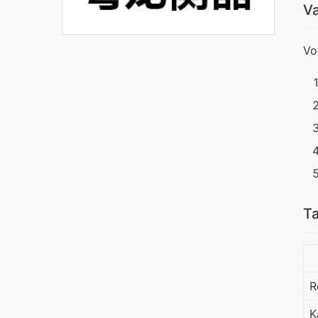
Va
Vo
Ta
R
K