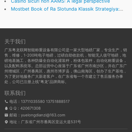
Casino sicuri non AAMS: A legal perspective
Mostbet Book of Ra Slotunda Klassik Strategiya: İpuçları və Taktikalar
关于我们
广东粤龙联网智能称重设备有限公司是一家大型地磅厂家，专业生产，销
售，维修，1-200吨电子地磅，过磅自助收款机，智能无人值守地磅，地
磅地基施工，各种防爆全自动化灌装秤，粉体包装秤，自动化称重设备，
以及配料系统等。总部运营中心座落于广东省广州市南沙区，并在广东广
州增城区，广州番禺区，惠州市博罗县，佛山南海区，创办了生产基地，
为了更好地服务广大新老客户，在广东省每一个市建立了售后服务办事
处，公司已注册上线“粤龙”品牌商标。
联系我们
电话：13711035580 13751888517
Q Q：
420671308
邮箱：yuelongdianzi@163.com
地址：广东省广州市番禺区亚运大道531号