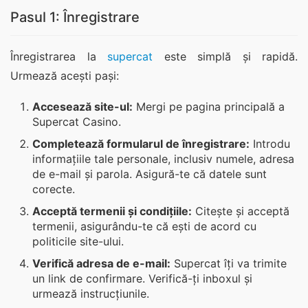
Pasul 1: Înregistrare
Înregistrarea la 
supercat
 este simplă și rapidă. 
Urmează acești pași:
Accesează site-ul:
Mergi pe pagina principală a
Supercat Casino.
Completează formularul de înregistrare:
Introdu
informațiile tale personale, inclusiv numele, adresa
de e-mail și parola. Asigură-te că datele sunt
corecte.
Acceptă termenii și condițiile:
Citește și acceptă
termenii, asigurându-te că ești de acord cu
politicile site-ului.
Verifică adresa de e-mail:
Supercat îți va trimite
un link de confirmare. Verifică-ți inboxul și
urmează instrucțiunile.