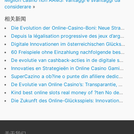
Migliori casino non AAMS: Vantaggi e svantaggi da
considerare
»
相关新闻
Die Evolution der Online-Casino-Boni: Neue Strategien und Transparenz
Depuis la légalisation progressive des jeux d’argent en ligne en France, le marché du casino numériq
Digitale Innovationen im österreichischen Glücksspielmarkt: Neue Trends und Regulierung
60 Freispiele ohne Einzahlung nachfolgende besten Hot Shots Slot Keine Einzahlung Casino Boni 2026
De evolutie van cashback-acties in de digitale speldetailhandel: Een strategisch overzicht
Innovaties en Strategieën in Online Casino Gaming: Een Diepgaande Analyse
SuperCazino a ob?ine o punte din afiliere dedicat cazinourilor legale off Romania
De Evolutie van Online Casino’s: Transparantie, Veiligheid en Moderne Technologie
Kind best online slots real money of ?ten No deposit Bonuses in britain
Die Zukunft des Online-Glücksspiels: Innovationen im Live Casino Bereich
关于我们