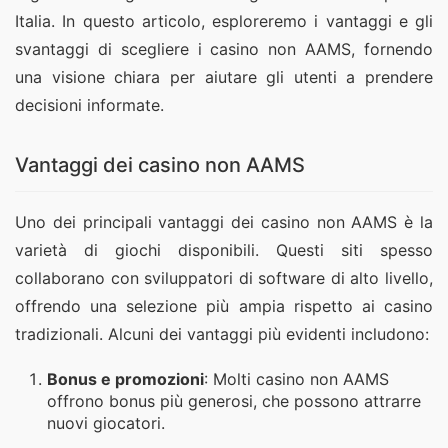
Italia. In questo articolo, esploreremo i vantaggi e gli 
svantaggi di scegliere i casino non AAMS, fornendo 
una visione chiara per aiutare gli utenti a prendere 
decisioni informate.
Vantaggi dei casino non AAMS
Uno dei principali vantaggi dei casino non AAMS è la 
varietà di giochi disponibili. Questi siti spesso 
collaborano con sviluppatori di software di alto livello, 
offrendo una selezione più ampia rispetto ai casino 
tradizionali. Alcuni dei vantaggi più evidenti includono:
Bonus e promozioni
: Molti casino non AAMS
offrono bonus più generosi, che possono attrarre
nuovi giocatori.