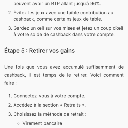
peuvent avoir un RTP allant jusqu’à 96%.
Évitez les jeux avec une faible contribution au
cashback, comme certains jeux de table.
Gardez un œil sur vos mises et jetez un coup d’œil
à votre solde de cashback dans votre compte.
Étape 5 : Retirer vos gains
Une fois que vous avez accumulé suffisamment de 
cashback, il est temps de le retirer. Voici comment 
faire :
Connectez-vous à votre compte.
Accédez à la section « Retraits ».
Choisissez la méthode de retrait :
Virement bancaire