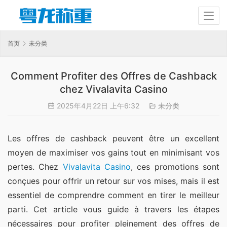
首页
未分类
Comment Profiter des Offres de Cashback
chez Vivalavita Casino
2025年4月22日 上午6:32
未分类
Les offres de cashback peuvent être un excellent 
moyen de maximiser vos gains tout en minimisant vos 
pertes. Chez 
Vivalavita Casino
, ces promotions sont 
conçues pour offrir un retour sur vos mises, mais il est 
essentiel de comprendre comment en tirer le meilleur 
parti. Cet article vous guide à travers les étapes 
nécessaires pour profiter pleinement des offres de 