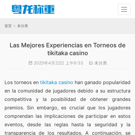
首页
未分类
Las Mejores Experiencias en Torneos de
tikitaka casino
2025年4月22日 上午6:33
未分类
Los torneos en 
tikitaka casino
 han ganado popularidad 
en la comunidad de jugadores debido a su estructura 
competitiva y la posibilidad de obtener grandes 
premios. Sin embargo, es crucial que los jugadores 
comprendan las implicaciones de participar en estos 
eventos, desde las reglas hasta la seguridad y la 
transparencia de los resultados. A continuación, se 