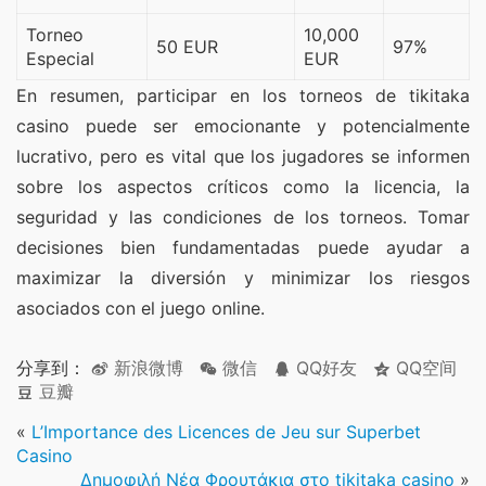
Torneo
10,000
50 EUR
97%
Especial
EUR
En resumen, participar en los torneos de tikitaka 
casino puede ser emocionante y potencialmente 
lucrativo, pero es vital que los jugadores se informen 
sobre los aspectos críticos como la licencia, la 
seguridad y las condiciones de los torneos. Tomar 
decisiones bien fundamentadas puede ayudar a 
maximizar la diversión y minimizar los riesgos 
asociados con el juego online.
分享到：
新浪微博
微信
QQ好友
QQ空间
豆瓣
«
L’Importance des Licences de Jeu sur Superbet
Casino
Δημοφιλή Νέα Φρουτάκια στο tikitaka casino
»