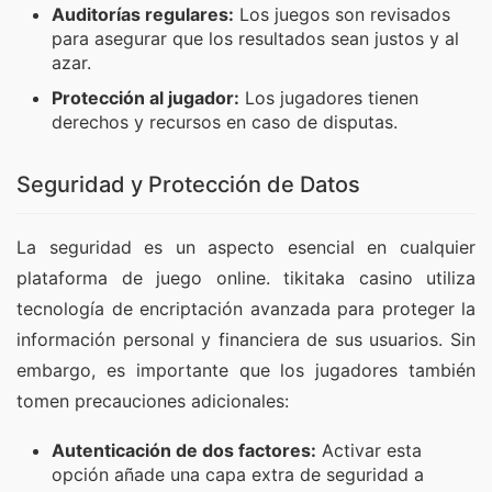
Auditorías regulares:
Los juegos son revisados
para asegurar que los resultados sean justos y al
azar.
Protección al jugador:
Los jugadores tienen
derechos y recursos en caso de disputas.
Seguridad y Protección de Datos
La seguridad es un aspecto esencial en cualquier 
plataforma de juego online. tikitaka casino utiliza 
tecnología de encriptación avanzada para proteger la 
información personal y financiera de sus usuarios. Sin 
embargo, es importante que los jugadores también 
tomen precauciones adicionales:
Autenticación de dos factores:
Activar esta
opción añade una capa extra de seguridad a