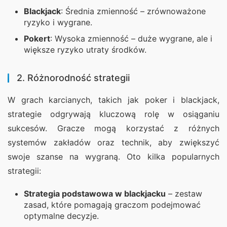
Blackjack
: Średnia zmienność – zrównoważone
ryzyko i wygrane.
Pokert
: Wysoka zmienność – duże wygrane, ale i
większe ryzyko utraty środków.
2. Różnorodność strategii
W grach karcianych, takich jak poker i blackjack, 
strategie odgrywają kluczową rolę w osiąganiu 
sukcesów. Gracze mogą korzystać z różnych 
systemów zakładów oraz technik, aby zwiększyć 
swoje szanse na wygraną. Oto kilka popularnych 
strategii:
Strategia podstawowa w blackjacku
– zestaw
zasad, które pomagają graczom podejmować
optymalne decyzje.