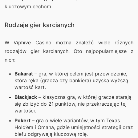
kluczowym cechom.
Rodzaje gier karcianych
W Viphive Casino można znaleźć wiele różnych 
rodzajów gier karcianych. Oto najpopularniejsze z 
nich:
Bakarat
– gra, w której celem jest przewidzenie,
która ręka (gracza czy bankiera) uzyska wyższą
wartość kart.
Blackjack
– klasyczna gra, w której gracze starają
się zbliżyć do 21 punktów, nie przekraczając tej
wartości.
Pokert
– gra o wiele wariantów, w tym Texas
Hold’em i Omaha, gdzie umiejętności strategii oraz
blefu odgrywają kluczową rolę.