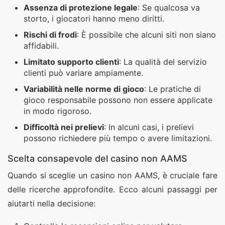
Assenza di protezione legale
: Se qualcosa va
storto, i giocatori hanno meno diritti.
Rischi di frodi
: È possibile che alcuni siti non siano
affidabili.
Limitato supporto clienti
: La qualità del servizio
clienti può variare ampiamente.
Variabilità nelle norme di gioco
: Le pratiche di
gioco responsabile possono non essere applicate
in modo rigoroso.
Difficoltà nei prelievi
: In alcuni casi, i prelievi
possono richiedere più tempo o avere limitazioni.
Scelta consapevole del casino non AAMS
Quando si sceglie un casino non AAMS, è cruciale fare 
delle ricerche approfondite. Ecco alcuni passaggi per 
aiutarti nella decisione: