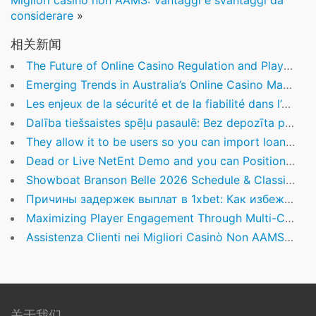
Migliori casino non AAMS: Vantaggi e svantaggi da
considerare
»
相关新闻
The Future of Online Casino Regulation and Player Confidence in Canada
Emerging Trends in Australia’s Online Casino Market: A Deep Dive into User Trust and Regulatory Compliance
Les enjeux de la sécurité et de la fiabilité dans l’univers des casinos en ligne : focus sur les plateformes de jeu en argent réel
Dalība tiešsaistes spēļu pasaulē: Bez depozīta piedāvājumi un stratēģiskas iespējas
They allow it to be users so you can import loans instead sharing financial information
Dead or Live NetEnt Demo and you can Position Remark
Showboat Branson Belle 2026 Schedule & Classic Retro slots machine games Seats
Причины задержек выплат в 1xbet: Как избежать проблем с выводом средств?
Maximizing Player Engagement Through Multi-Category Online Gaming Platforms
Assistenza Clienti nei Migliori Casinò Non AAMS: Cosa Aspettarsi
关于我们