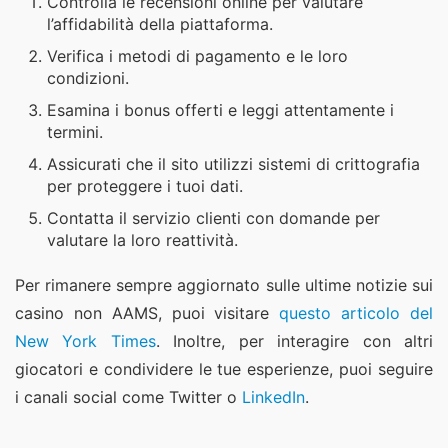
Controlla le recensioni online per valutare
l’affidabilità della piattaforma.
Verifica i metodi di pagamento e le loro
condizioni.
Esamina i bonus offerti e leggi attentamente i
termini.
Assicurati che il sito utilizzi sistemi di crittografia
per proteggere i tuoi dati.
Contatta il servizio clienti con domande per
valutare la loro reattività.
Per rimanere sempre aggiornato sulle ultime notizie sui 
casino non AAMS, puoi visitare 
questo articolo del 
New York Times
. Inoltre, per interagire con altri 
giocatori e condividere le tue esperienze, puoi seguire 
i canali social come Twitter o 
LinkedIn
.