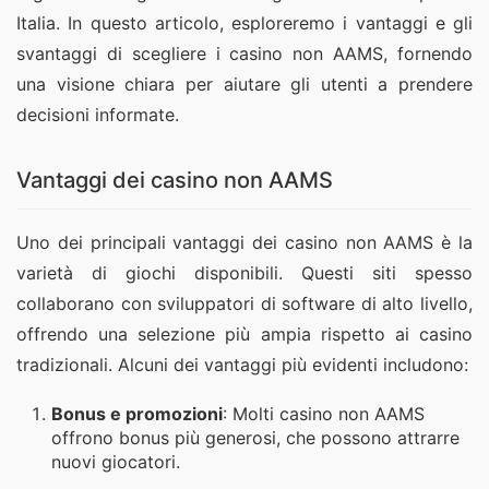
Italia. In questo articolo, esploreremo i vantaggi e gli 
svantaggi di scegliere i casino non AAMS, fornendo 
una visione chiara per aiutare gli utenti a prendere 
decisioni informate.
Vantaggi dei casino non AAMS
Uno dei principali vantaggi dei casino non AAMS è la 
varietà di giochi disponibili. Questi siti spesso 
collaborano con sviluppatori di software di alto livello, 
offrendo una selezione più ampia rispetto ai casino 
tradizionali. Alcuni dei vantaggi più evidenti includono:
Bonus e promozioni
: Molti casino non AAMS
offrono bonus più generosi, che possono attrarre
nuovi giocatori.