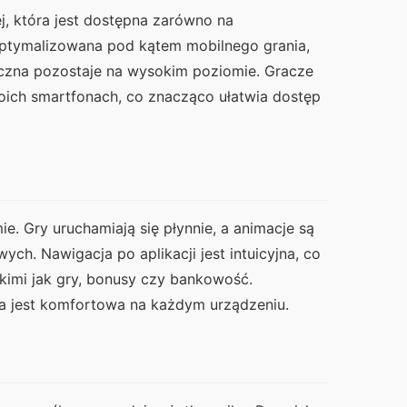
j, która jest dostępna zarówno na 
zoptymalizowana pod kątem mobilnego grania, 
ficzna pozostaje na wysokim poziomie. Gracze 
ich smartfonach, co znacząco ułatwia dostęp 
. Gry uruchamiają się płynnie, a animacje są 
ch. Nawigacja po aplikacji jest intuicyjna, co 
kimi jak gry, bonusy czy bankowość. 
a jest komfortowa na każdym urządzeniu.