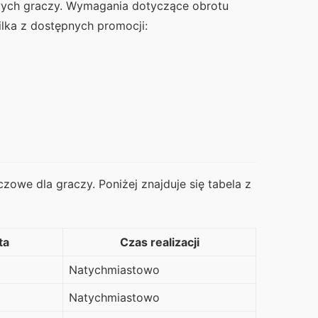
owych graczy. Wymagania dotyczące obrotu 
ilka z dostępnych promocji:
zowe dla graczy. Poniżej znajduje się tabela z 
ta
Czas realizacji
Natychmiastowo
Natychmiastowo