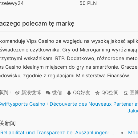
rzelewy24
50 PLN
laczego polecam tę markę
komenduję Vips Casino ze względu na wysoką jakość aplika
świadczenie użytkownika. Gry od Microgaming wyróżniają się
rzystnymi wskaźnikami RTP. Dodatkowo, różnorodne metody
ps Casino idealnym miejscem do gry na smartfonie. Gracze
odowisku, zgodnie z regulacjami Ministerstwa Finansów.
享到：
新浪微博
微信
QQ好友
QQ空间
豆
Swiftysports Casino : Découverte des Nouveaux Partenaria
Jaki
关新闻
Reliabilität und Transparenz bei Auszahlungen: Warum sie für Online-Casino-Erfahrungen entscheidend sind
Modern