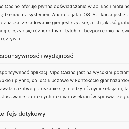
ps Casino oferuje płynne doświadczenie w aplikacji mobilne
ządzeniach z systemem Android, jak i iOS. Aplikacja jest 
 oznacza, że ładowanie gier jest szybkie, a ich jakość gra
gą cieszyć się różnorodnymi tytułami bezpośrednio na swo
 rozrywki.
esponsywność i wydajność
sponsywność aplikacji Vips Casino jest na wysokim poziomie
ybkie i płynne, co jest kluczowe w kontekście gier hazardowy
zwala na łatwe poruszanie się między różnymi sekcjami, ta
stosowanie do różnych rozmiarów ekranów sprawia, że gr
terfejs dotykowy