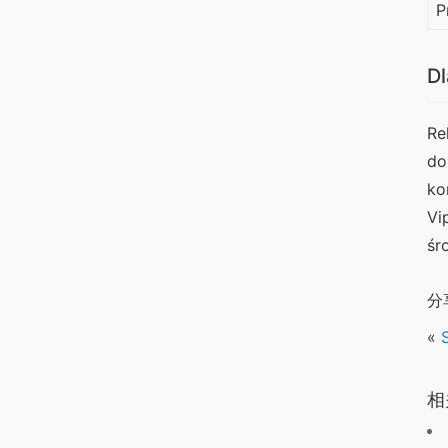
P
D
Re
do
ko
Vi
śr
分
«
相