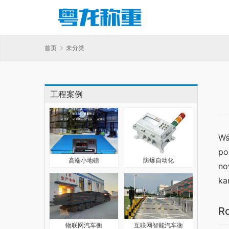
首页
未分类
工程案例
Wś
po
高端小地磅
防爆自动化
no
ka
Ro
物联网汽车衡
互联网智能汽车衡