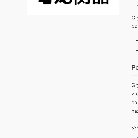
Gr
do
P
Gr
zr
co
ha
分