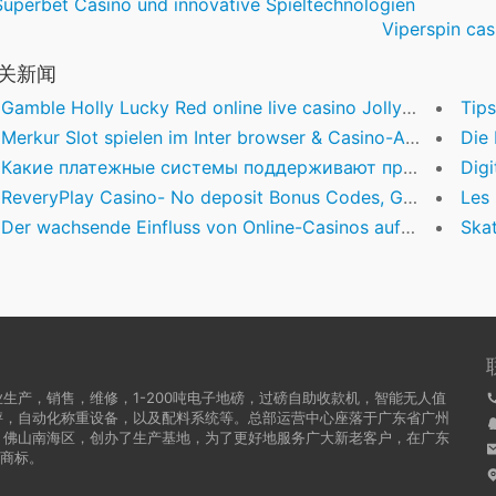
Superbet Casino und innovative Spieltechnologien
Viperspin cas
关新闻
Gamble Holly Lucky Red online live casino Jolly Christmas Sounds Layer
Tips d
Merkur Slot spielen im Inter browser & Casino-Apps
Die Ent
Какие платежные системы поддерживают приложение казино
Digital
ReveryPlay Casino- No deposit Bonus Codes, Game & Payments
Les bons Salle
Der wachsende Einfluss von Online-Casinos auf die Glücksspielindustrie
Skatte
生产，销售，维修，1-200吨电子地磅，过磅自助收款机，智能无人值
秤，自动化称重设备，以及配料系统等。总部运营中心座落于广东省广州
，佛山南海区，创办了生产基地，为了更好地服务广大新老客户，在广东
牌商标。