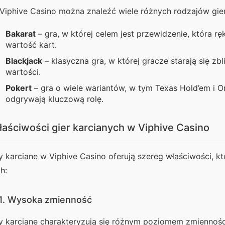
Viphive Casino można znaleźć wiele różnych rodzajów gier 
Bakarat
– gra, w której celem jest przewidzenie, która r
wartość kart.
Blackjack
– klasyczna gra, w której gracze starają się zb
wartości.
Pokert
– gra o wiele wariantów, w tym Texas Hold’em i Om
odgrywają kluczową rolę.
aściwości gier karcianych w Viphive Casino
y karciane w Viphive Casino oferują szereg właściwości, kt
h:
1. Wysoka zmienność
y karciane charakteryzują się różnym poziomem zmienności