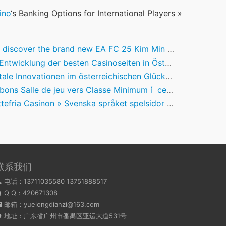
ino
‘s Banking Options for International Players »
iscover the brand new EA FC 25 Kim Min Jae Thunderstruck item for free
wicklung der besten Casinoseiten in Österreich: Ein Blick hinter die Kulissen
e Innovationen im österreichischen Glücksspielmarkt: Neue Trends und Regulierung
 de jeu vers Classe Minimum í ce genre de Bordereaux-Accole : Pendant lequel Dépister des options 10 ou 4 de S’amuser en compagnie de de l’argent Profond
fria Casinon » Svenska språket spelsidor utan uppbörd på vinster
联系我们
电话：13711035580 13751888517
Q Q：
420671308
邮箱：yuelongdianzi@163.com
地址：广东省广州市番禺区亚运大道531号