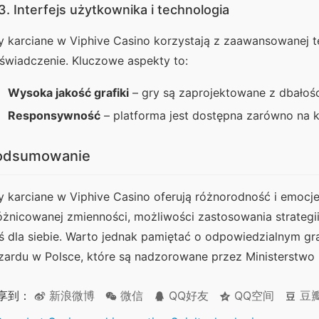
3. Interfejs użytkownika i technologia
y karciane w Viphive Casino korzystają z zaawansowanej tec
świadczenie. Kluczowe aspekty to:
Wysoka jakość grafiki
– gry są zaprojektowane z dbałośc
Responsywność
– platforma jest dostępna zarówno na k
odsumowanie
y karciane w Viphive Casino oferują różnorodność i emocje, 
óżnicowanej zmienności, możliwości zastosowania strategii
ś dla siebie. Warto jednak pamiętać o odpowiedzialnym gr
zardu w Polsce, które są nadzorowane przez Ministerstwo
享到：
新浪微博
微信
QQ好友
QQ空间
豆