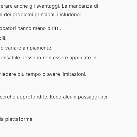
erare anche gli svantaggi. La mancanza di 
i dei problemi principali includono:
iocatori hanno meno diritti.
ili.
 può variare ampiamente.
sponsabile possono non essere applicate in
ichiedere più tempo o avere limitazioni.
icerche approfondite. Ecco alcuni passaggi per 
lla piattaforma.