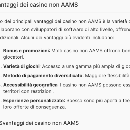
ntaggi dei casino non AAMS
o dei principali vantaggi dei casino non AAMS è la varietà di 
llaborano con sviluppatori di software di alto livello, offre
adizionali. Alcuni dei vantaggi più evidenti includono:
Bonus e promozioni
: Molti casino non AAMS offrono bon
giocatori.
Varietà di giochi
: Accesso a una gamma più ampia di giochi,
Metodo di pagamento diversificato
: Maggiore flessibilit
Accessibilità geografica
: I casino non AAMS possono esse
territori con restrizioni.
Esperienze personalizzate
: Spesso sono più aperti a fe
loro offerte di conseguenza.
Svantaggi dei casino non AAMS