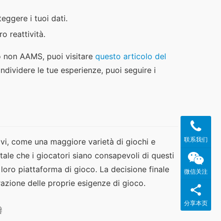
teggere i tuoi dati.
o reattività.
o non AAMS, puoi visitare 
questo articolo del 
ondividere le tue esperienze, puoi seguire i 
联系我们
vi, come una maggiore varietà di giochi e 
le che i giocatori siano consapevoli di questi 
loro piattaforma di gioco. La decisione finale 
微信关注
azione delle proprie esigenze di gioco.
分享本页
瓣