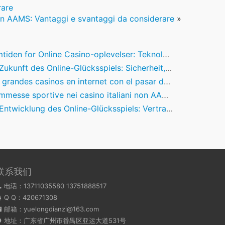
rare
non AAMS: Vantaggi e svantaggi da considerare
»
en for Online Casino-oplevelser: Teknologi, Innovation og Sociale Perspektiver
kunft des Online-Glücksspiels: Sicherheit, Innovation und Vertrauen
des casinos en internet con el pasar del tiempo recursos conveniente sobre 2026 Vegas Expert
se sportive nei casino italiani non AAMS: Guida alla scelta del miglior sito
twicklung des Online-Glücksspiels: Vertrauen, Regulierung und Innovation
联系我们
电话：13711035580 13751888517
Q Q：
420671308
邮箱：yuelongdianzi@163.com
地址：广东省广州市番禺区亚运大道531号