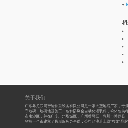
«
相
关于我们
广东粤龙联网智能称重设备有限公司是一家大型地磅厂家，专业
守地磅，地磅地基施工，各种防爆全自动化灌装秤，粉体包装
市南沙区，并在广东广州增城区，广州番禺区，惠州市博罗县
省每一个市建立了售后服务办事处，公司已注册上线“粤龙”品