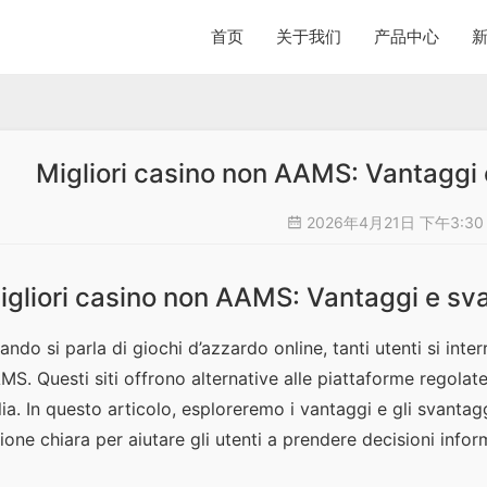
首页
关于我们
产品中心
Migliori casino non AAMS: Vantaggi 
2026年4月21日 下午3:3
igliori casino non AAMS: Vantaggi e sv
ando si parla di giochi d’azzardo online, tanti utenti si inter
MS. Questi siti offrono alternative alle piattaforme regolat
alia. In questo articolo, esploreremo i vantaggi e gli svanta
sione chiara per aiutare gli utenti a prendere decisioni infor