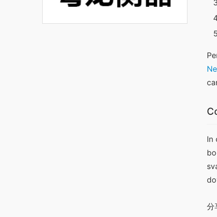
Pe
Ne
ca
C
In
bo
sv
do
分