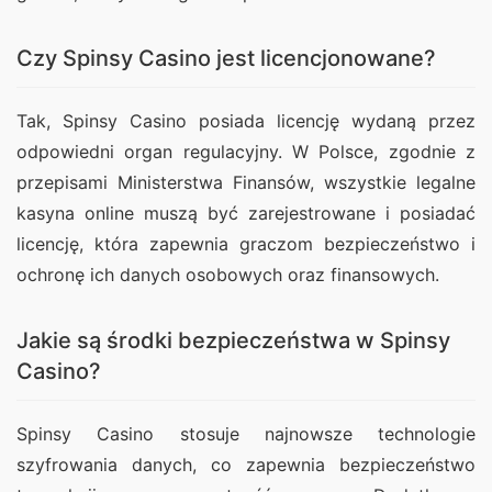
Czy Spinsy Casino jest licencjonowane?
Tak, Spinsy Casino posiada licencję wydaną przez 
odpowiedni organ regulacyjny. W Polsce, zgodnie z 
przepisami Ministerstwa Finansów, wszystkie legalne 
kasyna online muszą być zarejestrowane i posiadać 
licencję, która zapewnia graczom bezpieczeństwo i 
ochronę ich danych osobowych oraz finansowych.
Jakie są środki bezpieczeństwa w Spinsy
Casino?
Spinsy Casino stosuje najnowsze technologie 
szyfrowania danych, co zapewnia bezpieczeństwo 