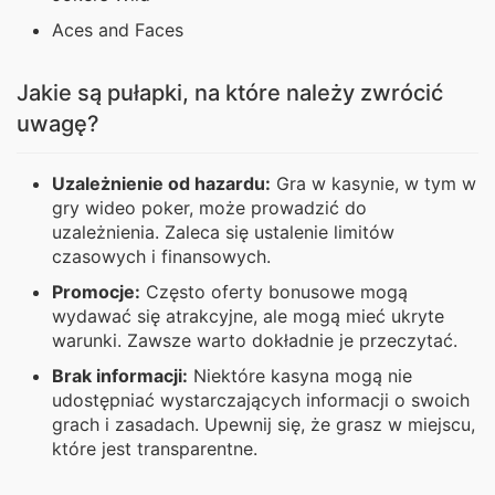
Aces and Faces
Jakie są pułapki, na które należy zwrócić
uwagę?
Uzależnienie od hazardu:
Gra w kasynie, w tym w
gry wideo poker, może prowadzić do
uzależnienia. Zaleca się ustalenie limitów
czasowych i finansowych.
Promocje:
Często oferty bonusowe mogą
wydawać się atrakcyjne, ale mogą mieć ukryte
warunki. Zawsze warto dokładnie je przeczytać.
Brak informacji:
Niektóre kasyna mogą nie
udostępniać wystarczających informacji o swoich
grach i zasadach. Upewnij się, że grasz w miejscu,
które jest transparentne.