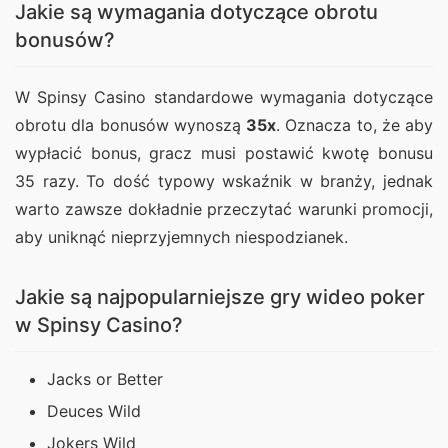
Jakie są wymagania dotyczące obrotu
bonusów?
W Spinsy Casino standardowe wymagania dotyczące 
obrotu dla bonusów wynoszą 
35x
. Oznacza to, że aby 
wypłacić bonus, gracz musi postawić kwotę bonusu 
35 razy. To dość typowy wskaźnik w branży, jednak 
warto zawsze dokładnie przeczytać warunki promocji, 
aby uniknąć nieprzyjemnych niespodzianek.
Jakie są najpopularniejsze gry wideo poker
w Spinsy Casino?
Jacks or Better
Deuces Wild
Jokers Wild