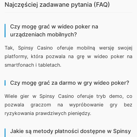
Najczęściej zadawane pytania (FAQ)
Czy mogę grać w wideo poker na
urządzeniach mobilnych?
Tak, Spinsy Casino oferuje mobilną wersję swojej 
platformy, która pozwala na grę w wideo poker na 
smartfonach i tabletach.
Czy mogę grać za darmo w gry wideo poker?
Wiele gier w Spinsy Casino oferuje tryb demo, co 
pozwala graczom na wypróbowanie gry bez 
ryzykowania prawdziwych pieniędzy.
Jakie są metody płatności dostępne w Spinsy