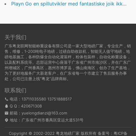
Playn Go en spillutvikler med fantastiske joik ikke i bruk forlenget kvalitet
关于我们
广东粤龙联网智能称重设备有限公司是一家大型地磅厂家，专业生产，销
售，维修，1-200吨电子地磅，过磅自助收款机，智能无人值守地磅，地
磅地基施工，各种防爆全自动化灌装秤，粉体包装秤，自动化称重设备，
以及配料系统等。总部运营中心座落于广东省广州市南沙区，并在广东广
州增城区，广州番禺区，惠州市博罗县，佛山南海区，创办了生产基地，
为了更好地服务广大新老客户，在广东省每一个市建立了售后服务办事
处，公司已注册上线“粤龙”品牌商标。
联系我们
电话：13711035580 13751888517
Q Q：
420671308
邮箱：yuelongdianzi@163.com
地址：广东省广州市番禺区亚运大道531号
Copyright © 2002-2022
粤龙地磅厂家
版权所有 备案号：
粤ICP备