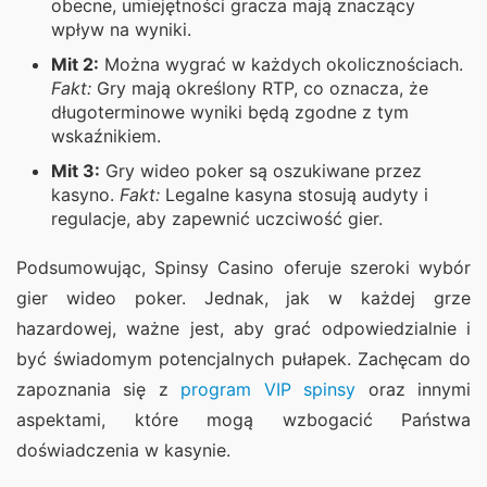
obecne, umiejętności gracza mają znaczący
wpływ na wyniki.
Mit 2:
Można wygrać w każdych okolicznościach.
Fakt:
Gry mają określony RTP, co oznacza, że
długoterminowe wyniki będą zgodne z tym
wskaźnikiem.
Mit 3:
Gry wideo poker są oszukiwane przez
kasyno.
Fakt:
Legalne kasyna stosują audyty i
regulacje, aby zapewnić uczciwość gier.
Podsumowując, Spinsy Casino oferuje szeroki wybór 
gier wideo poker. Jednak, jak w każdej grze 
hazardowej, ważne jest, aby grać odpowiedzialnie i 
być świadomym potencjalnych pułapek. Zachęcam do 
zapoznania się z 
program VIP spinsy
 oraz innymi 
aspektami, które mogą wzbogacić Państwa 
doświadczenia w kasynie.